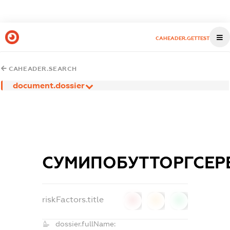
CAHEADER.GETTEST
CAHEADER.SEARCH
document.dossier
СУМИПОБУТТОРГСЕР
riskFactors.title
0
0
0
dossier.fullName: