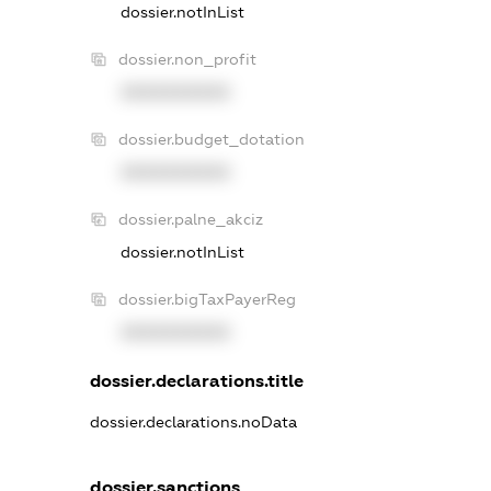
dossier.notInList
dossier.non_profit
XXXXXXXXXX
dossier.budget_dotation
XXXXXXXXXX
dossier.palne_akciz
dossier.notInList
dossier.bigTaxPayerReg
XXXXXXXXXX
dossier.declarations.title
dossier.declarations.noData
dossier.sanctions