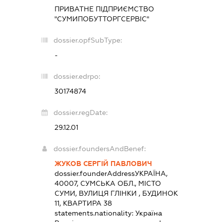
ПРИВАТНЕ ПІДПРИЄМСТВО
"СУМИПОБУТТОРГСЕРВІС"
dossier.opfSubType:
-
dossier.edrpo:
30174874
dossier.regDate:
29.12.01
dossier.foundersAndBenef:
ЖУКОВ СЕРГІЙ ПАВЛОВИЧ
dossier.founderAddress
УКРАЇНА,
40007, СУМСЬКА ОБЛ., МІСТО
СУМИ, ВУЛИЦЯ ГЛІНКИ , БУДИНОК
11, КВАРТИРА 38
statements.nationality:
Україна