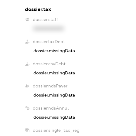
dossier.tax
dossier.staff
XXXXXXXXXX
dossier.taxDebt
dossier.missingData
dossier.esvDebt
dossier.missingData
dossier.ndsPayer
dossier.missingData
dossier.ndsAnnul
dossier.missingData
dossier.single_tax_reg