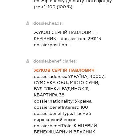
Розмір внеску до статутного фонду
(грн.):
100
(100 %)
dossier.heads:
ЖУКОВ СЕРГІЙ ПАВЛОВИЧ
-
КЕРІВНИК
- dossier.from 29.11.13
dossier.position -
dossier.beneficiaries:
ЖУКОВ СЕРГІЙ ПАВЛОВИЧ
dossier.address:
УКРАЇНА, 40007,
СУМСЬКА ОБЛ., МІСТО СУМИ,
ВУЛ.ГЛІНКИ, БУДИНОК 11,
КВАРТИРА 38
dossier.nationality:
Україна
dossier.benefInterest:
100
dossier.benefType:
Прямий
вирішальний вплив
dossier.benefRole:
КІНЦЕВИЙ
БЕНЕФІЦІАРНИЙ ВЛАСНИК