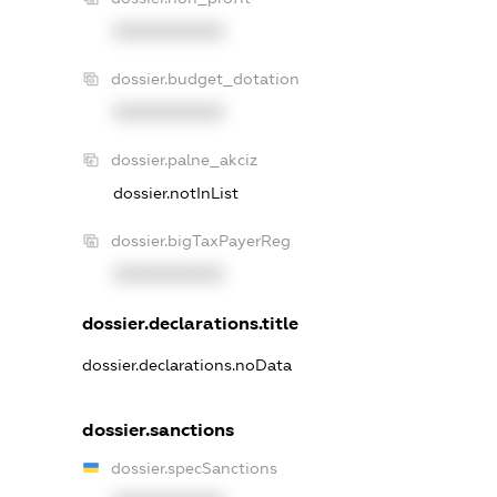
XXXXXXXXXX
dossier.budget_dotation
XXXXXXXXXX
dossier.palne_akciz
dossier.notInList
dossier.bigTaxPayerReg
XXXXXXXXXX
dossier.declarations.title
dossier.declarations.noData
dossier.sanctions
dossier.specSanctions