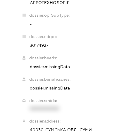
АГРОТЕХНОЛОГІЯ
dossier.opfSubType:
-
dossier.edrpo:
30174927
dossier.heads:
dossier.missingData
dossier.beneficiaries:
dossier.missingData
dossier.smida:
XXXXXXXXXX
dossier.address:
40030, СУМСЬКА ОБЛ., СУМИ,