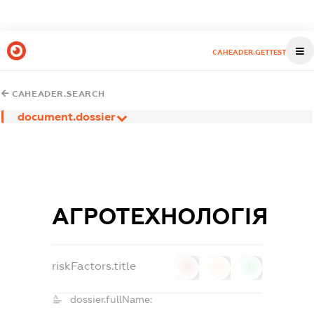
CAHEADER.GETTEST
CAHEADER.SEARCH
document.dossier
АГРОТЕХНОЛОГІЯ
riskFactors.title
0
0
0
dossier.fullName: