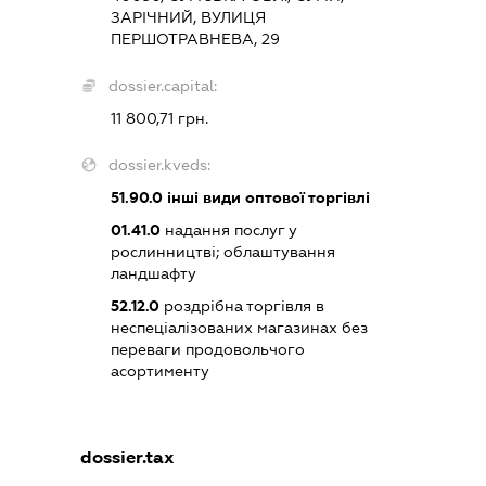
ЗАРІЧНИЙ, ВУЛИЦЯ
ПЕРШОТРАВНЕВА, 29
dossier.capital:
11 800,71 грн.
dossier.kveds:
51.90.0
інші види оптової торгівлі
01.41.0
надання послуг у
рослинництві; облаштування
ландшафту
52.12.0
роздрібна торгівля в
неспеціалізованих магазинах без
переваги продовольчого
асортименту
dossier.tax