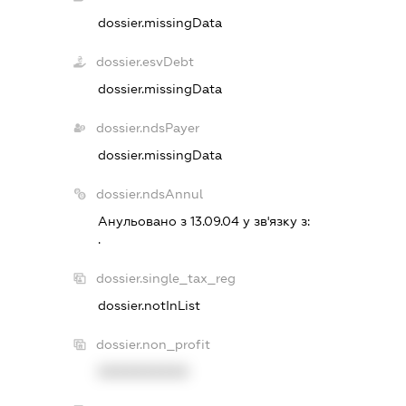
dossier.missingData
dossier.esvDebt
dossier.missingData
dossier.ndsPayer
dossier.missingData
dossier.ndsAnnul
Анульовано з 13.09.04 у зв'язку з:
.
dossier.single_tax_reg
dossier.notInList
dossier.non_profit
XXXXXXXXXX