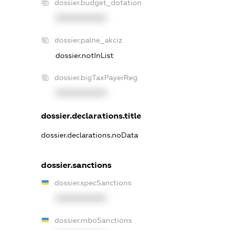
dossier.budget_dotation
XXXXXXXXXX
dossier.palne_akciz
dossier.notInList
dossier.bigTaxPayerReg
XXXXXXXXXX
dossier.declarations.title
dossier.declarations.noData
dossier.sanctions
dossier.specSanctions
XXXXXXXXXX
dossier.rnboSanctions