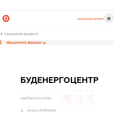
CAHEADER.GETTEST
CAHEADER.SEARCH
document.dossier
БУДЕНЕРГОЦЕНТР
riskFactors.title
0
0
0
dossier.fullName: