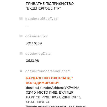
ПРИВАТНЕ ПІДПРИЄМСТВО
"БУДЕНЕРГОЦЕНТР"
dossier.opfSubType:
-
dossier.edrpo:
30177069
dossier.regDate:
05.10.98
dossier.foundersAndBenef:
БАРДАЧЕНКО ОЛЕКСАНДР
ВОЛОДИМИРОВИЧ
dossier.founderAddress
УКРАЇНА,
02140, МІСТО КИЇВ, ВУЛИЦЯ
ЛАРИСИ РУДЕНКО, БУДИНОК 13,
КВАРТИРА 24
Розмір внеску до статутного фонду