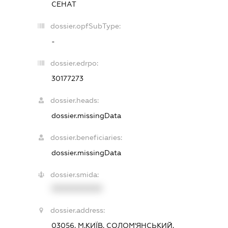
СЕНАТ
dossier.opfSubType:
-
dossier.edrpo:
30177273
dossier.heads:
dossier.missingData
dossier.beneficiaries:
dossier.missingData
dossier.smida:
XXXXXXXXXX
dossier.address:
03056, М.КИЇВ, СОЛОМ'ЯНСЬКИЙ,