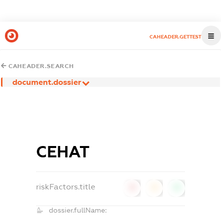
CAHEADER.GETTEST
CAHEADER.SEARCH
document.dossier
СЕНАТ
riskFactors.title
0
0
0
dossier.fullName: