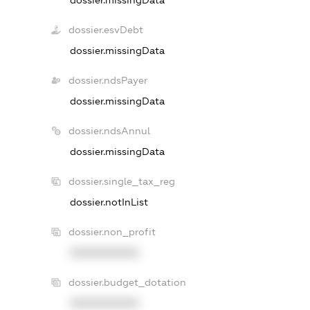
dossier.esvDebt
dossier.missingData
dossier.ndsPayer
dossier.missingData
dossier.ndsAnnul
dossier.missingData
dossier.single_tax_reg
dossier.notInList
dossier.non_profit
XXXXXXXXXX
dossier.budget_dotation
XXXXXXXXXX