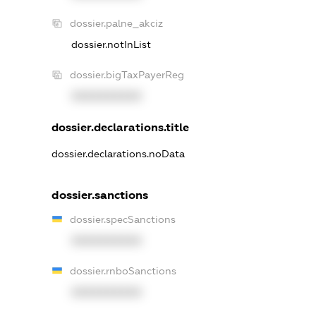
dossier.palne_akciz
dossier.notInList
dossier.bigTaxPayerReg
XXXXXXXXXX
dossier.declarations.title
dossier.declarations.noData
dossier.sanctions
dossier.specSanctions
XXXXXXXXXX
dossier.rnboSanctions
XXXXXXXXXX