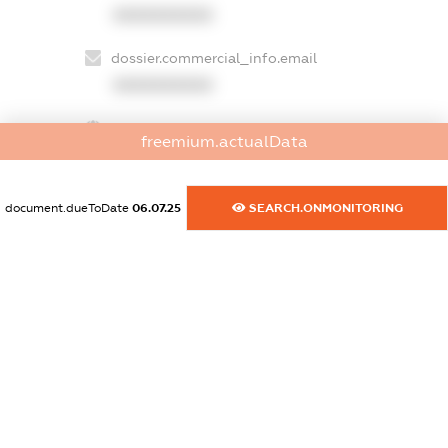
XXXXXXXXXX
dossier.commercial_info.email
XXXXXXXXXX
dossier.commercial_info.website
freemium.actualData
XXXXXXXXXX
dossier.commercial_info.activity
document.dueToDate
06.07.25
SEARCH.ONMONITORING
XXXXXXXXXX
freemium.exampleText_1
freemium.exampleText_2
freemium.anonymousPerSearch2
FREEMIUM.DETAILS
FREEMIUM.REGISTER