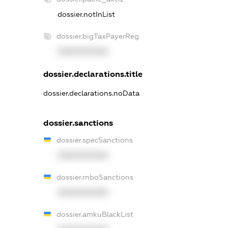
dossier.notInList
dossier.bigTaxPayerReg
XXXXXXXXXX
dossier.declarations.title
dossier.declarations.noData
dossier.sanctions
dossier.specSanctions
XXXXXXXXXX
dossier.rnboSanctions
XXXXXXXXXX
dossier.amkuBlackList