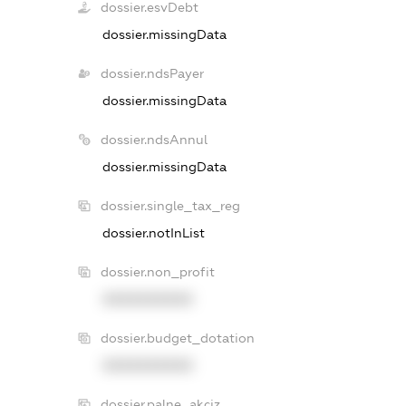
dossier.esvDebt
dossier.missingData
dossier.ndsPayer
dossier.missingData
dossier.ndsAnnul
dossier.missingData
dossier.single_tax_reg
dossier.notInList
dossier.non_profit
XXXXXXXXXX
dossier.budget_dotation
XXXXXXXXXX
dossier.palne_akciz