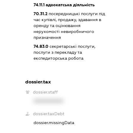
74.11.1
адвокатська діяльність
70.31.2
посередницькі послуги під
час купівлі, продажу, здавання в
оренду та оцінювання
нерухомості невиробничого
призначення
74.83.0
секретарські послуги,
послуги з перекладу та
експедиторська робота
dossier.tax
dossier.staff
XXXXXXXXXX
dossier.taxDebt
dossier.missingData