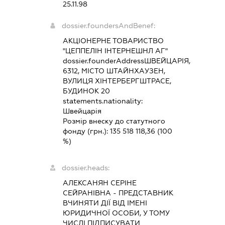
25.11.98
dossier.foundersAndBenef:
АКЦІОНЕРНЕ ТОВАРИСТВО
"ЦЕППЕЛІН ІНТЕРНЕШНЛ АГ"
dossier.founderAddress
ШВЕЙЦАРІЯ,
6312, МІСТО ШТАЙНХАУЗЕН,
ВУЛИЦЯ ХІНТЕРБЕРГШТРАСЕ,
БУДИНОК 20
statements.nationality:
Швейцарія
Розмір внеску до статутного
фонду (грн.):
135 518 118,36
(100
%)
dossier.heads:
АЛЕКСАНЯН СЕРІНЕ
СЕЙРАНІВНА
-
ПРЕДСТАВНИК
ВЧИНЯТИ ДІЇ ВІД ІМЕНІ
ЮРИДИЧНОЇ ОСОБИ, У ТОМУ
ЧИСЛІ ПІДПИСУВАТИ