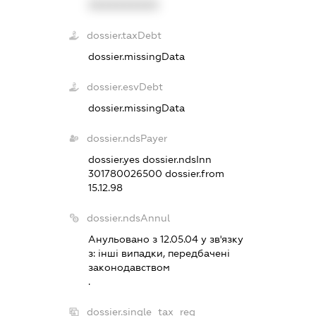
XXXXXXXXXX
dossier.taxDebt
dossier.missingData
dossier.esvDebt
dossier.missingData
dossier.ndsPayer
dossier.yes
dossier.ndsInn
301780026500
dossier.from
15.12.98
dossier.ndsAnnul
Анульовано з 12.05.04 у зв'язку
з:
iншi випадки, передбаченi
законодавством
.
dossier.single_tax_reg