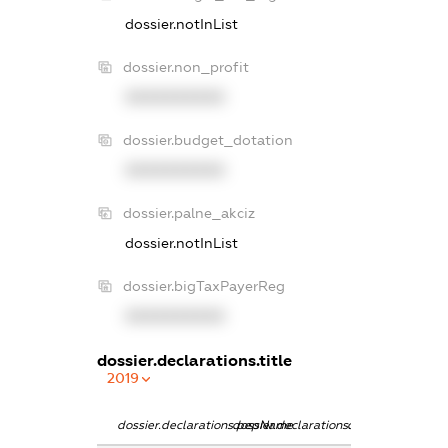
dossier.notInList
dossier.non_profit
XXXXXXXXXX
dossier.budget_dotation
XXXXXXXXXX
dossier.palne_akciz
dossier.notInList
dossier.bigTaxPayerReg
XXXXXXXXXX
dossier.declarations.title
2019
dossier.declarations.pepName
dossier.declarations.personName
dossier.declarati