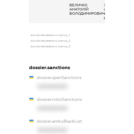
ВЕЛИЧКО
Заробітна плата
АНАТОЛІЙ
отримана за
ВОЛОДИМИРОВИЧ
основним місцем
роботи
dossier.declarations.license_1
dossier.declarations.license_2
dossier.declarations.license_3
dossier.sanctions
dossier.specSanctions
XXXXXXXXXX
dossier.rnboSanctions
XXXXXXXXXX
dossier.amkuBlackList
XXXXXXXXXX