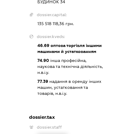
БУДИНОК 34
dossier.capital:
135 518 118,36 грн.
dossier.kveds:
46.69
оптова торгівля іншими
машинами й устаткованням
74.90
інша професійна,
наукова та технічна діяльність,
н.в.і.у.
77.39
надання в оренду інших
машин, устатковання та
товарів, н.в.і.у.
dossier.tax
dossier.staff