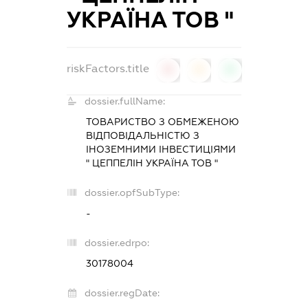
УКРАЇНА ТОВ "
riskFactors.title
0
0
0
dossier.fullName:
ТОВАРИСТВО З ОБМЕЖЕНОЮ
ВІДПОВІДАЛЬНІСТЮ З
ІНОЗЕМНИМИ ІНВЕСТИЦІЯМИ
" ЦЕППЕЛІН УКРАЇНА ТОВ "
dossier.opfSubType:
-
dossier.edrpo:
30178004
dossier.regDate: