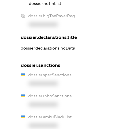
dossier.notInList
dossier.bigTaxPayerReg
XXXXXXXXXX
dossier.declarations.title
dossier.declarations.noData
dossier.sanctions
dossier.specSanctions
XXXXXXXXXX
dossier.rnboSanctions
XXXXXXXXXX
dossier.amkuBlackList
XXXXXXXXXX