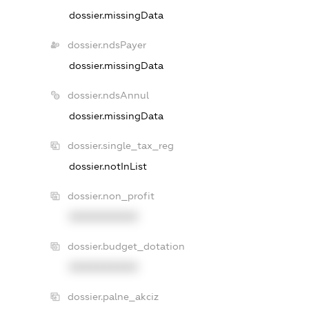
dossier.missingData
dossier.ndsPayer
dossier.missingData
dossier.ndsAnnul
dossier.missingData
dossier.single_tax_reg
dossier.notInList
dossier.non_profit
XXXXXXXXXX
dossier.budget_dotation
XXXXXXXXXX
dossier.palne_akciz