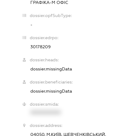
ГРАФІКА-М ОФІС
dossier.opfSubType:
-
dossier.edrpo:
30178209
dossier.heads:
dossier.missingData
dossier.beneficiaries:
dossier.missingData
dossier.smida:
XXXXXXXXXX
dossier.address:
04050, М.КИЇВ, ШЕВЧЕНКІВСЬКИЙ,