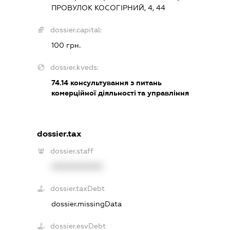
ПРОВУЛОК КОСОГІРНИЙ, 4, 44
dossier.capital:
100 грн.
dossier.kveds:
74.14
консультування з питань
комерційної діяльності та управління
dossier.tax
dossier.staff
XXXXXXXXXX
dossier.taxDebt
dossier.missingData
dossier.esvDebt