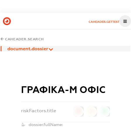
CAHEADER.GETTEST
CAHEADER.SEARCH
document.dossier
ГРАФІКА-М ОФІС
riskFactors.title
0
0
0
dossier.fullName: