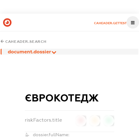
CAHEADER.GETTEST
CAHEADER.SEARCH
document.dossier
ЄВРОКОТЕДЖ
riskFactors.title
0
0
0
dossier.fullName: