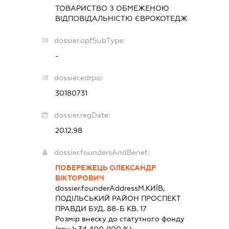
ТОВАРИСТВО З ОБМЕЖЕНОЮ
ВІДПОВІДАЛЬНІСТЮ
ЄВРОКОТЕДЖ
dossier.opfSubType:
-
dossier.edrpo:
30180731
dossier.regDate:
20.12.98
dossier.foundersAndBenef:
ПОБЕРЕЖЕЦЬ ОЛЕКСАНДР
ВІКТОРОВИЧ
dossier.founderAddress
М.КИЇВ,
ПОДІЛЬСЬКИЙ РАЙОН ПРОСПЕКТ
ПРАВДИ БУД. 88-Б КВ. 17
Розмір внеску до статутного фонду