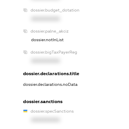
dossier.budget_dotation
XXXXXXXXXX
dossier.palne_akciz
dossier.notInList
dossier.bigTaxPayerReg
XXXXXXXXXX
dossier.declarations.title
dossier.declarations.noData
dossier.sanctions
dossier.specSanctions
XXXXXXXXXX