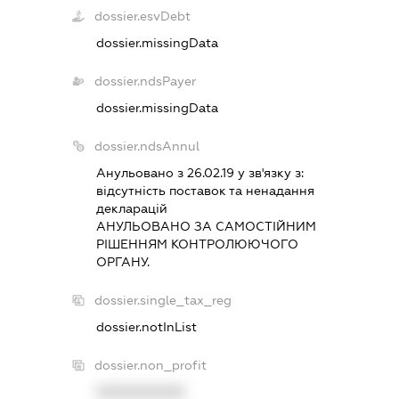
dossier.esvDebt
dossier.missingData
dossier.ndsPayer
dossier.missingData
dossier.ndsAnnul
Анульовано з 26.02.19 у зв'язку з:
вiдсутнiсть поставок та ненадання
декларацiй
АНУЛЬОВАНО ЗА САМОСТIЙНИМ
РIШЕННЯМ КОНТРОЛЮЮЧОГО
ОРГАНУ.
dossier.single_tax_reg
dossier.notInList
dossier.non_profit
XXXXXXXXXX