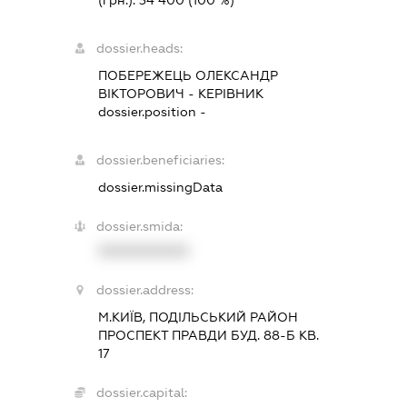
(грн.):
34 400
(100 %)
dossier.heads:
ПОБЕРЕЖЕЦЬ ОЛЕКСАНДР
ВІКТОРОВИЧ
-
КЕРІВНИК
dossier.position -
dossier.beneficiaries:
dossier.missingData
dossier.smida:
XXXXXXXXXX
dossier.address:
М.КИЇВ, ПОДІЛЬСЬКИЙ РАЙОН
ПРОСПЕКТ ПРАВДИ БУД. 88-Б КВ.
17
dossier.capital: