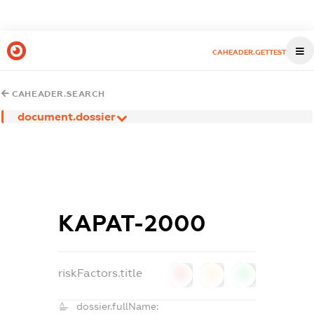
CAHEADER.GETTEST
CAHEADER.SEARCH
document.dossier
КАРАТ-2000
riskFactors.title
0
0
0
dossier.fullName: