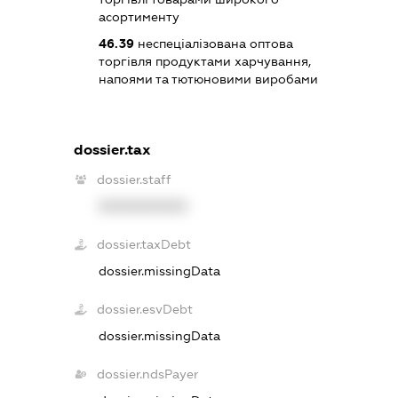
асортименту
46.39
неспеціалізована оптова
торгівля продуктами харчування,
напоями та тютюновими виробами
dossier.tax
dossier.staff
XXXXXXXXXX
dossier.taxDebt
dossier.missingData
dossier.esvDebt
dossier.missingData
dossier.ndsPayer