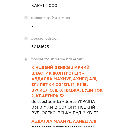
КАРАТ-2000
dossier.opfSubType:
-
dossier.edrpo:
30181625
dossier.foundersAndBenef:
КІНЦЕВИЙ БЕНЕФІЦІАРНИЙ
ВЛАСНИК (КОНТРОЛЕР) -
АБДАЛЛА МАХМУД АХМЕД АЛІ,
ЄГИПЕТ КИ 004121, М. КИЇВ,
ВУЛИЦЯ ОЛЕКСІЇВСЬКА, БУДИНОК
2, КВАРТИРА 32
dossier.founderAddress
УКРАЇНА
03110 М.КИЇВ СОЛОМ'ЯНСЬКИЙ
ВУЛ. ОЛЕКСІЇВСЬКА БУД. 2 КВ. 32
АБДАЛЛА МАХМУД АХМЕД АЛІ
dossier.founderAddress
УКРАЇНА