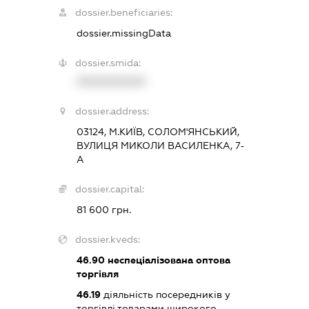
dossier.beneficiaries:
dossier.missingData
dossier.smida:
XXXXXXXXXX
dossier.address:
03124, М.КИЇВ, СОЛОМ'ЯНСЬКИЙ,
ВУЛИЦЯ МИКОЛИ ВАСИЛЕНКА, 7-
А
dossier.capital:
81 600 грн.
dossier.kveds:
46.90
неспеціалізована оптова
торгівля
46.19
діяльність посередників у
торгівлі товарами широкого