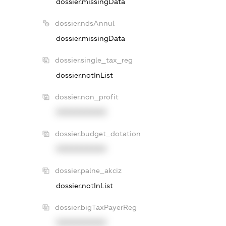
dossier.missingData
dossier.ndsAnnul
dossier.missingData
dossier.single_tax_reg
dossier.notInList
dossier.non_profit
XXXXXXXXXX
dossier.budget_dotation
XXXXXXXXXX
dossier.palne_akciz
dossier.notInList
dossier.bigTaxPayerReg
XXXXXXXXXX