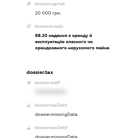
dossier.capital:
20 000 грн.
dossier.kveds:
68.20
надання в оренду й
експлуатацію власного чи
орендованого нерухомого майна
dossier.tax
dossier.staff
XXXXXXXXXX
dossier.taxDebt
dossier.missingData
dossier.esvDebt
dossier.missingData