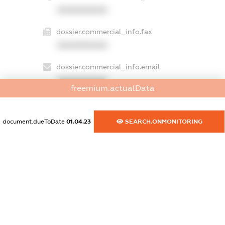
XXXXXXXXXX
dossier.commercial_info.fax
XXXXXXXXXX
dossier.commercial_info.email
XXXXXXXXXX
freemium.actualData
dossier.commercial_info.website
XXXXXXXXXX
document.dueToDate
01.04.23
SEARCH.ONMONITORING
dossier.commercial_info.activity
XXXXXXXXXX
freemium.exampleText_1
freemium.exampleText_2
freemium.anonymousPerSearch2