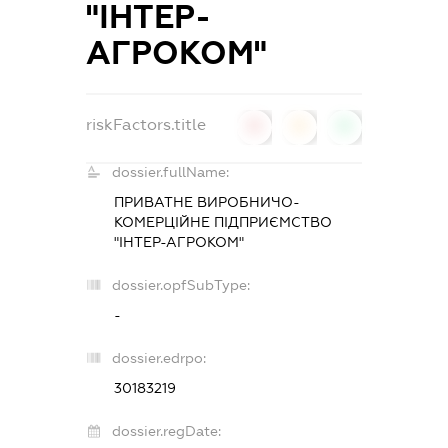
"ІНТЕР-
АГРОКОМ"
riskFactors.title
0
0
0
dossier.fullName:
ПРИВАТНЕ ВИРОБНИЧО-
КОМЕРЦІЙНЕ ПІДПРИЄМСТВО
"ІНТЕР-АГРОКОМ"
dossier.opfSubType:
-
dossier.edrpo:
30183219
dossier.regDate: