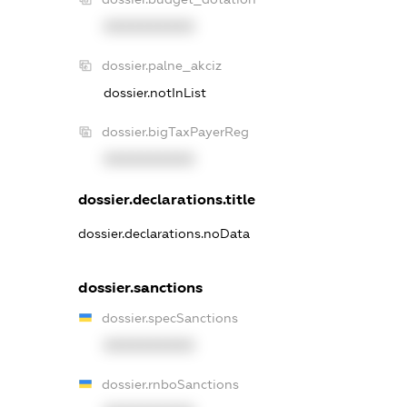
XXXXXXXXXX
dossier.palne_akciz
dossier.notInList
dossier.bigTaxPayerReg
XXXXXXXXXX
dossier.declarations.title
dossier.declarations.noData
dossier.sanctions
dossier.specSanctions
XXXXXXXXXX
dossier.rnboSanctions