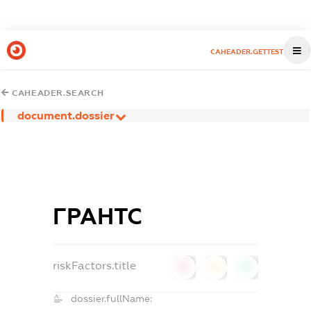
CAHEADER.GETTEST
CAHEADER.SEARCH
document.dossier
ГРАНТС
riskFactors.title
0
0
0
dossier.fullName: