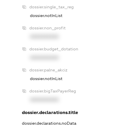
dossier.single_tax_reg
dossier.notInList
dossier.non_profit
XXXXXXXXXX
dossier.budget_dotation
XXXXXXXXXX
dossier.palne_akciz
dossier.notInList
dossier.bigTaxPayerReg
XXXXXXXXXX
dossier.declarations.title
dossier.declarations.noData