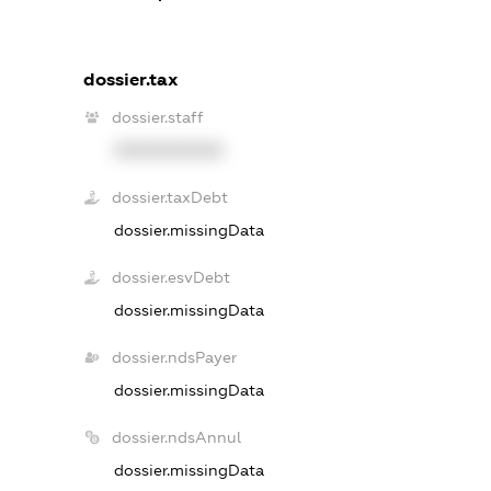
dossier.tax
dossier.staff
XXXXXXXXXX
dossier.taxDebt
dossier.missingData
dossier.esvDebt
dossier.missingData
dossier.ndsPayer
dossier.missingData
dossier.ndsAnnul
dossier.missingData