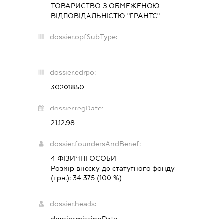
ТОВАРИСТВО З ОБМЕЖЕНОЮ
ВІДПОВІДАЛЬНІСТЮ "ГРАНТС"
dossier.opfSubType:
-
dossier.edrpo:
30201850
dossier.regDate:
21.12.98
dossier.foundersAndBenef:
4 ФІЗИЧНІ ОСОБИ
Розмір внеску до статутного фонду
(грн.):
34 375
(100 %)
dossier.heads:
dossier.missingData