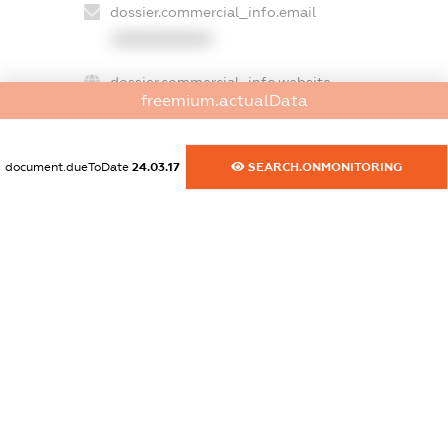
dossier.commercial_info.email
XXXXXXXXXX
dossier.commercial_info.website
freemium.actualData
XXXXXXXXXX
dossier.commercial_info.activity
document.dueToDate
24.03.17
SEARCH.ONMONITORING
XXXXXXXXXX
freemium.exampleText_1
freemium.exampleText_2
freemium.anonymousPerSearch2
FREEMIUM.DETAILS
FREEMIUM.REGISTER