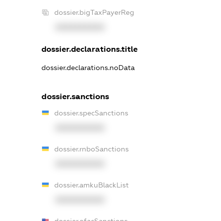
dossier.bigTaxPayerReg
XXXXXXXXXX
dossier.declarations.title
dossier.declarations.noData
dossier.sanctions
dossier.specSanctions
XXXXXXXXXX
dossier.rnboSanctions
XXXXXXXXXX
dossier.amkuBlackList
XXXXXXXXXX