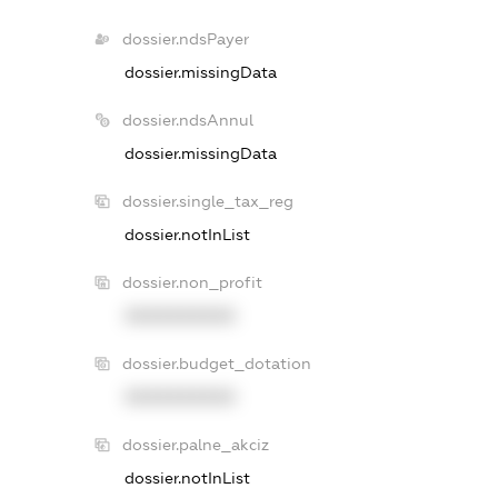
dossier.ndsPayer
dossier.missingData
dossier.ndsAnnul
dossier.missingData
dossier.single_tax_reg
dossier.notInList
dossier.non_profit
XXXXXXXXXX
dossier.budget_dotation
XXXXXXXXXX
dossier.palne_akciz
dossier.notInList