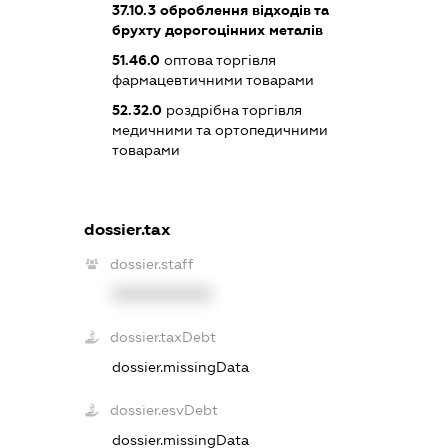
37.10.3
оброблення відходів та
брухту дорогоцінних металів
51.46.0
оптова торгівля
фармацевтичними товарами
52.32.0
роздрібна торгівля
медичними та ортопедичними
товарами
dossier.tax
dossier.staff
XXXXXXXXXX
dossier.taxDebt
dossier.missingData
dossier.esvDebt
dossier.missingData