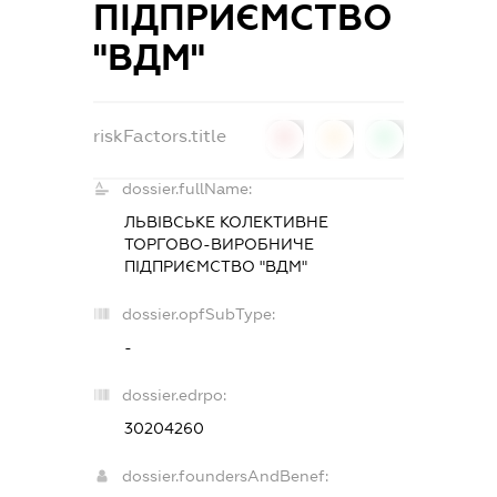
ПІДПРИЄМСТВО
"ВДМ"
riskFactors.title
0
0
0
dossier.fullName:
ЛЬВІВСЬКЕ КОЛЕКТИВНЕ
ТОРГОВО-ВИРОБНИЧЕ
ПІДПРИЄМСТВО "ВДМ"
dossier.opfSubType:
-
dossier.edrpo:
30204260
dossier.foundersAndBenef: