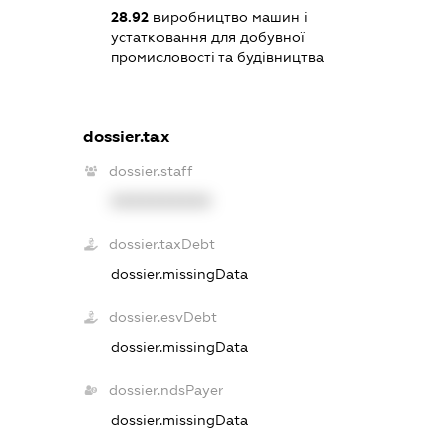
28.92
виробництво машин і
устатковання для добувної
промисловості та будівництва
dossier.tax
dossier.staff
XXXXXXXXXX
dossier.taxDebt
dossier.missingData
dossier.esvDebt
dossier.missingData
dossier.ndsPayer
dossier.missingData