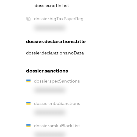
dossier.notInList
dossier.bigTaxPayerReg
XXXXXXXXXX
dossier.declarations.title
dossier.declarations.noData
dossier.sanctions
dossier.specSanctions
XXXXXXXXXX
dossier.rnboSanctions
XXXXXXXXXX
dossier.amkuBlackList
XXXXXXXXXX