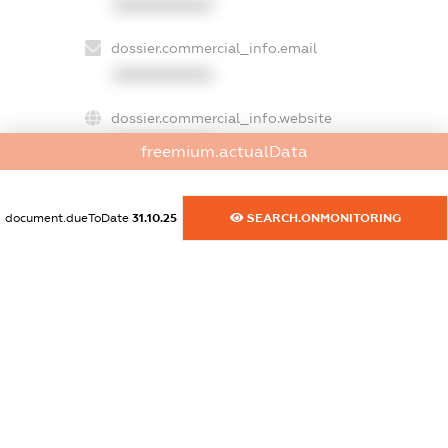
XXXXXXXXXX
dossier.commercial_info.email
XXXXXXXXXX
dossier.commercial_info.website
XXXXXXXXXX
freemium.actualData
dossier.commercial_info.activity
XXXXXXXXXX
document.dueToDate
31.10.25
SEARCH.ONMONITORING
freemium.exampleText_1
freemium.exampleText_2
freemium.anonymousPerSearch2
FREEMIUM.DETAILS
FREEMIUM.REGISTER