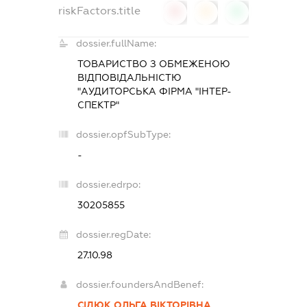
riskFactors.title
0
0
0
dossier.fullName:
ТОВАРИСТВО З ОБМЕЖЕНОЮ
ВІДПОВІДАЛЬНІСТЮ
"АУДИТОРСЬКА ФІРМА "ІНТЕР-
СПЕКТР"
dossier.opfSubType:
-
dossier.edrpo:
30205855
dossier.regDate:
27.10.98
dossier.foundersAndBenef:
СІДЮК ОЛЬГА ВІКТОРІВНА