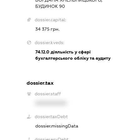
БОГДАНА ХМЕЛЬНИЦЬКОГО,
БУДИНОК 90
dossier.capital:
34 375 грн.
dossier.kveds:
74.12.0
діяльність у сфері
бухгалтерського обліку та аудиту
dossier.tax
dossier.staff
XXXXXXXXXX
dossier.taxDebt
dossier.missingData
dossier.esvDebt