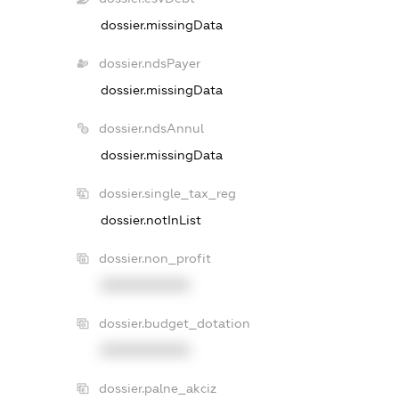
dossier.missingData
dossier.ndsPayer
dossier.missingData
dossier.ndsAnnul
dossier.missingData
dossier.single_tax_reg
dossier.notInList
dossier.non_profit
XXXXXXXXXX
dossier.budget_dotation
XXXXXXXXXX
dossier.palne_akciz