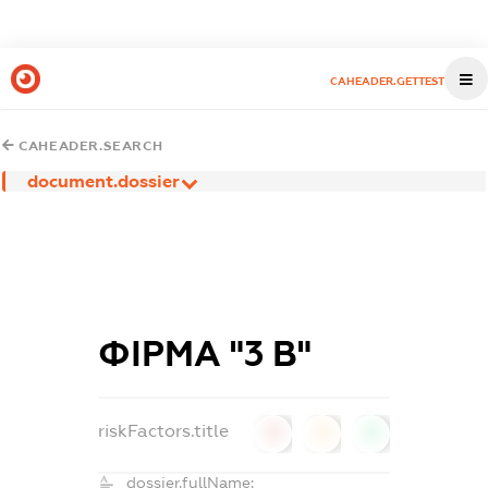
CAHEADER.GETTEST
CAHEADER.SEARCH
document.dossier
ФІРМА "3 В"
riskFactors.title
0
0
0
dossier.fullName: