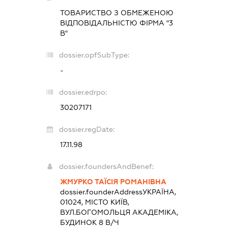
ТОВАРИСТВО З ОБМЕЖЕНОЮ
ВІДПОВІДАЛЬНІСТЮ ФІРМА "3
В"
dossier.opfSubType:
-
dossier.edrpo:
30207171
dossier.regDate:
17.11.98
dossier.foundersAndBenef:
ЖМУРКО ТАЇСІЯ РОМАНІВНА
dossier.founderAddress
УКРАЇНА,
01024, МІСТО КИЇВ,
ВУЛ.БОГОМОЛЬЦЯ АКАДЕМІКА,
БУДИНОК 8 В/Ч