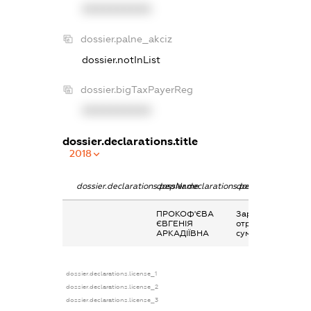
XXXXXXXXXX
dossier.palne_akciz
dossier.notInList
dossier.bigTaxPayerReg
XXXXXXXXXX
dossier.declarations.title
2018
dossier.declarations.pepName
dossier.declarations.personName
dossier.declaratio
ПРОКОФ'ЄВА
Заробітна плата
ЄВГЕНІЯ
отримана за
АРКАДІЇВНА
сумісництвом
dossier.declarations.license_1
dossier.declarations.license_2
dossier.declarations.license_3