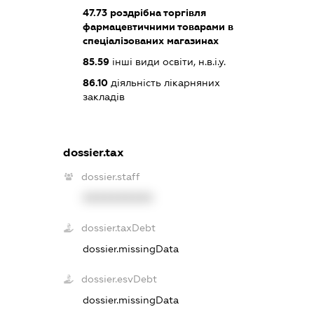
47.73
роздрібна торгівля
фармацевтичними товарами в
спеціалізованих магазинах
85.59
інші види освіти, н.в.і.у.
86.10
діяльність лікарняних
закладів
dossier.tax
dossier.staff
XXXXXXXXXX
dossier.taxDebt
dossier.missingData
dossier.esvDebt
dossier.missingData