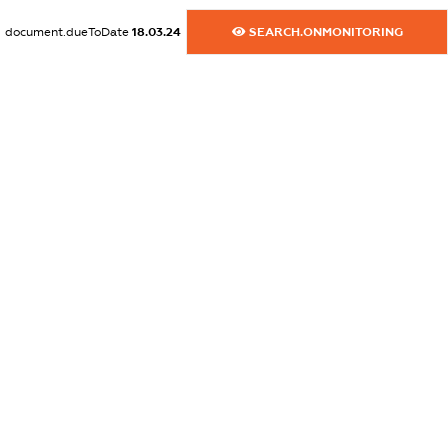
XXXXXXXXXX
document.dueToDate
18.03.24
SEARCH.ONMONITORING
dossier.commercial_info.email
XXXXXXXXXX
dossier.commercial_info.website
XXXXXXXXXX
dossier.commercial_info.activity
XXXXXXXXXX
freemium.exampleText_1
freemium.exampleText_2
freemium.anonymousPerSearch2
FREEMIUM.DETAILS
FREEMIUM.REGISTER