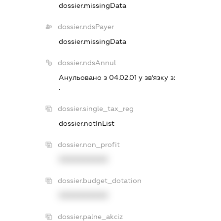
dossier.missingData
dossier.ndsPayer
dossier.missingData
dossier.ndsAnnul
Анульовано з 04.02.01 у зв'язку з:
.
dossier.single_tax_reg
dossier.notInList
dossier.non_profit
XXXXXXXXXX
dossier.budget_dotation
XXXXXXXXXX
dossier.palne_akciz