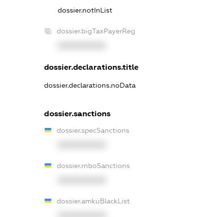
dossier.notInList
dossier.bigTaxPayerReg
XXXXXXXXXX
dossier.declarations.title
dossier.declarations.noData
dossier.sanctions
dossier.specSanctions
XXXXXXXXXX
dossier.rnboSanctions
XXXXXXXXXX
dossier.amkuBlackList
XXXXXXXXXX