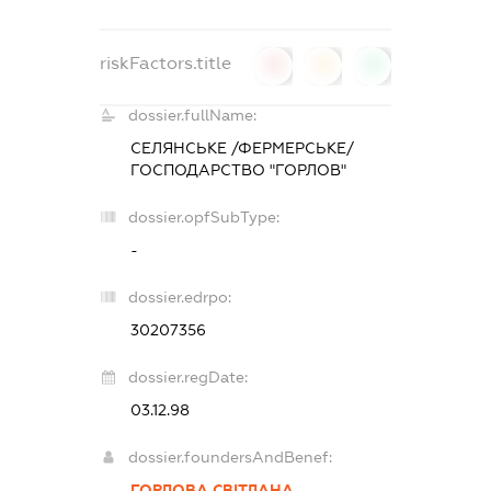
riskFactors.title
0
0
0
dossier.fullName:
СЕЛЯНСЬКЕ /ФЕРМЕРСЬКЕ/
ГОСПОДАРСТВО "ГОРЛОВ"
dossier.opfSubType:
-
dossier.edrpo:
30207356
dossier.regDate:
03.12.98
dossier.foundersAndBenef:
ГОРЛОВА СВІТЛАНА