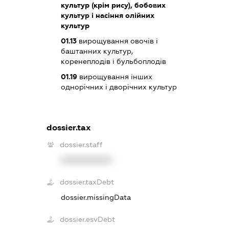
культур (крім рису), бобових
культур і насіння олійних
культур
01.13
вирощування овочів і
баштанних культур,
коренеплодів і бульбоплодів
01.19
вирощування інших
однорічних і дворічних культур
dossier.tax
dossier.staff
XXXXXXXXXX
dossier.taxDebt
dossier.missingData
dossier.esvDebt