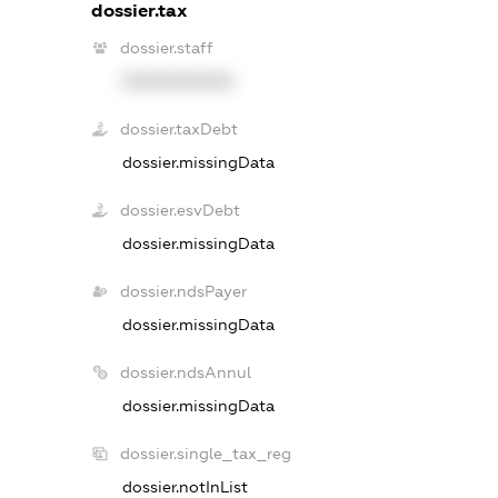
dossier.tax
dossier.staff
XXXXXXXXXX
dossier.taxDebt
dossier.missingData
dossier.esvDebt
dossier.missingData
dossier.ndsPayer
dossier.missingData
dossier.ndsAnnul
dossier.missingData
dossier.single_tax_reg
dossier.notInList