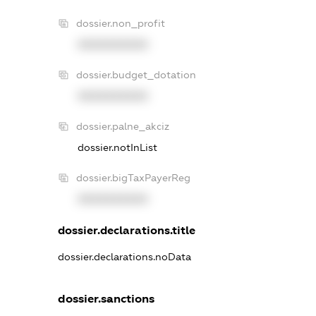
dossier.non_profit
XXXXXXXXXX
dossier.budget_dotation
XXXXXXXXXX
dossier.palne_akciz
dossier.notInList
dossier.bigTaxPayerReg
XXXXXXXXXX
dossier.declarations.title
dossier.declarations.noData
dossier.sanctions