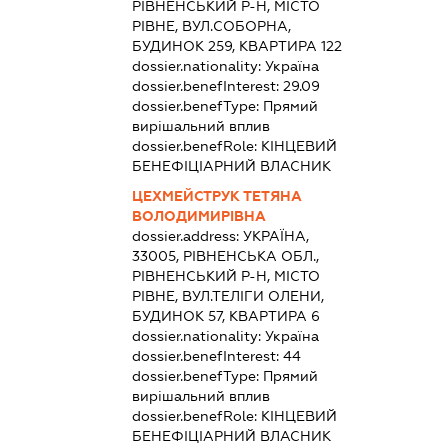
РІВНЕНСЬКИЙ Р-Н, МІСТО
РІВНЕ, ВУЛ.СОБОРНА,
БУДИНОК 259, КВАРТИРА 122
dossier.nationality:
Україна
dossier.benefInterest:
29.09
dossier.benefType:
Прямий
вирішальний вплив
dossier.benefRole:
КІНЦЕВИЙ
БЕНЕФІЦІАРНИЙ ВЛАСНИК
ЦЕХМЕЙСТРУК ТЕТЯНА
ВОЛОДИМИРІВНА
dossier.address:
УКРАЇНА,
33005, РІВНЕНСЬКА ОБЛ.,
РІВНЕНСЬКИЙ Р-Н, МІСТО
РІВНЕ, ВУЛ.ТЕЛІГИ ОЛЕНИ,
БУДИНОК 57, КВАРТИРА 6
dossier.nationality:
Україна
dossier.benefInterest:
44
dossier.benefType:
Прямий
вирішальний вплив
dossier.benefRole:
КІНЦЕВИЙ
БЕНЕФІЦІАРНИЙ ВЛАСНИК