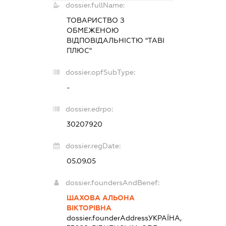
dossier.fullName:
ТОВАРИСТВО З
ОБМЕЖЕНОЮ
ВІДПОВІДАЛЬНІСТЮ "ТАВІ
ПЛЮС"
dossier.opfSubType:
-
dossier.edrpo:
30207920
dossier.regDate:
05.09.05
dossier.foundersAndBenef:
ШАХОВА АЛЬОНА
ВІКТОРІВНА
dossier.founderAddress
УКРАЇНА,