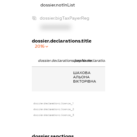
dossier.notInList
dossier.bigTaxPayerReg
XXXXXXXXXX
dossier.declarations.title
2016
dossier.declarations.pepName
dossier.declarations.personName
dossier.declarat
ШАХОВА
Заробітна плат
АЛЬОНА
отримана за
ВІКТОРІВНА
основним місце
роботи
dossier.declarations.license_1
dossier.declarations.license_2
dossier.declarations.license_3
dossier.sanctions