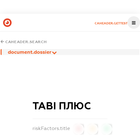
CAHEADER.GETTEST
CAHEADER.SEARCH
document.dossier
ТАВІ ПЛЮС
riskFactors.title
0
0
0