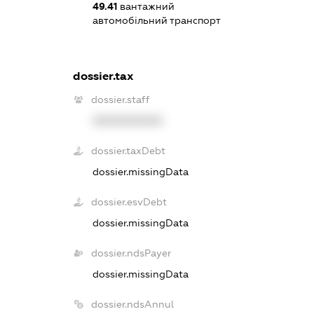
49.41
вантажний
автомобільний транспорт
dossier.tax
dossier.staff
XXXXXXXXXX
dossier.taxDebt
dossier.missingData
dossier.esvDebt
dossier.missingData
dossier.ndsPayer
dossier.missingData
dossier.ndsAnnul