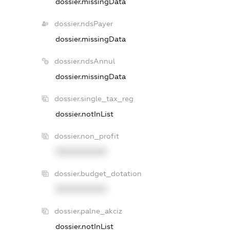
dossier.missingData
dossier.ndsPayer
dossier.missingData
dossier.ndsAnnul
dossier.missingData
dossier.single_tax_reg
dossier.notInList
dossier.non_profit
XXXXXXXXXX
dossier.budget_dotation
XXXXXXXXXX
dossier.palne_akciz
dossier.notInList