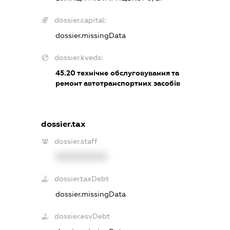
dossier.capital:
dossier.missingData
dossier.kveds:
45.20
технічне обслуговування та
ремонт автотранспортних засобів
dossier.tax
dossier.staff
XXXXXXXXXX
dossier.taxDebt
dossier.missingData
dossier.esvDebt