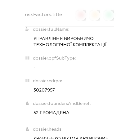
riskFactors.title
0
0
0
dossier.fullName:
УПРАВЛІННЯ ВИРОБНИЧО-
ТЕХНОЛОГІЧНОЇ КОМПЛЕКТАЦІЇ
dossier.opfSubType:
-
dossier.edrpo:
30207957
dossier.foundersAndBenef:
52 ГРОМАДЯНА
dossier.heads:
КРАВЧЕНКО ВІКТОР АРХИПОВИЧ
-