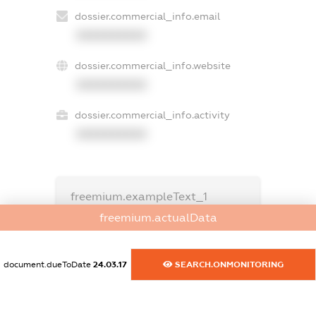
dossier.commercial_info.email
XXXXXXXXXX
dossier.commercial_info.website
XXXXXXXXXX
dossier.commercial_info.activity
XXXXXXXXXX
freemium.exampleText_1
freemium.exampleText_2
freemium.actualData
freemium.anonymousPerSearch2
FREEMIUM.DETAILS
document.dueToDate
24.03.17
SEARCH.ONMONITORING
FREEMIUM.REGISTER