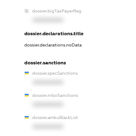
dossier.bigTaxPayerReg
XXXXXXXXXX
dossier.declarations.title
dossier.declarations.noData
dossier.sanctions
dossier.specSanctions
XXXXXXXXXX
dossier.rnboSanctions
XXXXXXXXXX
dossier.amkuBlackList
XXXXXXXXXX