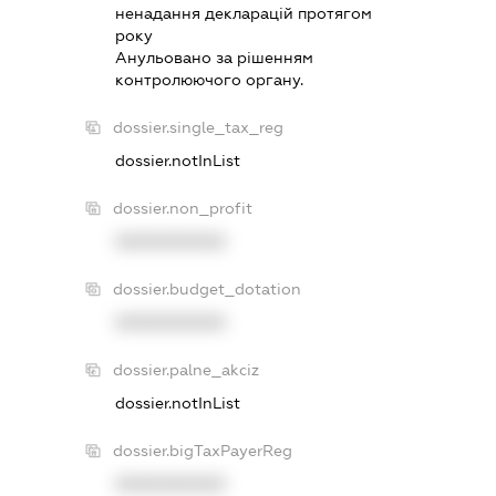
ненадання декларацiй протягом
року
Анульовано за рiшенням
контролюючого органу.
dossier.single_tax_reg
dossier.notInList
dossier.non_profit
XXXXXXXXXX
dossier.budget_dotation
XXXXXXXXXX
dossier.palne_akciz
dossier.notInList
dossier.bigTaxPayerReg
XXXXXXXXXX