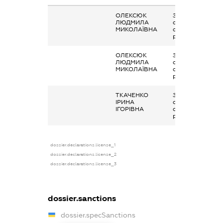
ОЛЕКСЮК
Заробітна плата
ЛЮДМИЛА
отримана за
МИКОЛАЇВНА
основним місцем
роботи
ОЛЕКСЮК
Заробітна плата
ЛЮДМИЛА
отримана за
МИКОЛАЇВНА
основним місцем
роботи
ТКАЧЕНКО
Заробітна плата
ІРИНА
отримана за
ІГОРІВНА
основним місцем
роботи
dossier.declarations.license_1
dossier.declarations.license_2
dossier.declarations.license_3
dossier.sanctions
dossier.specSanctions