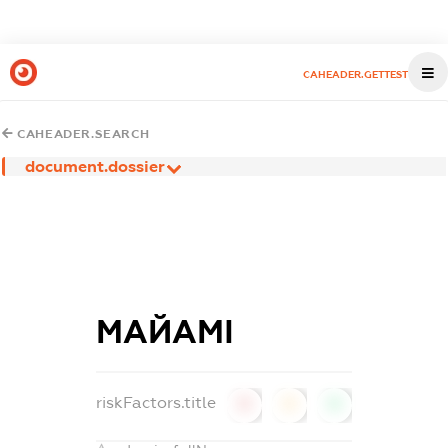
CAHEADER.GETTEST
CAHEADER.SEARCH
document.dossier
МАЙАМІ
riskFactors.title
0
0
0