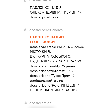
dossier.heads:
ПАВЛЕНКО НАДІЯ
ОЛЕКСАНДРІВНА
-
КЕРІВНИК
dossier.position -
dossier.beneficiaries:
ПАВЛЕНКО ВАДИМ
ГЕОРГІЙОВИЧ
dossier.address:
УКРАЇНА, 02139,
МІСТО КИЇВ,
ВУЛ.КУРНАТОВСЬКОГО,
БУДИНОК 17Б, КВАРТИРА 109
dossier.nationality:
Україна
dossier.benefInterest:
67.5
dossier.benefType:
Прямий
вирішальний вплив
dossier.benefRole:
КІНЦЕВИЙ
БЕНЕФІЦІАРНИЙ ВЛАСНИК
dossier.smida: