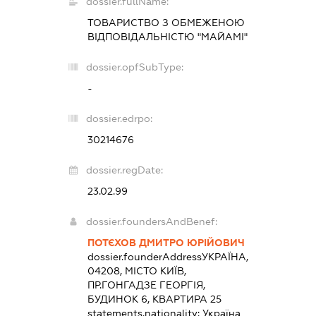
dossier.fullName:
ТОВАРИСТВО З ОБМЕЖЕНОЮ
ВІДПОВІДАЛЬНІСТЮ "МАЙАМІ"
dossier.opfSubType:
-
dossier.edrpo:
30214676
dossier.regDate:
23.02.99
dossier.foundersAndBenef:
ПОТЄХОВ ДМИТРО ЮРІЙОВИЧ
dossier.founderAddress
УКРАЇНА,
04208, МІСТО КИЇВ,
ПР.ГОНГАДЗЕ ГЕОРГІЯ,
БУДИНОК 6, КВАРТИРА 25
statements.nationality:
Україна