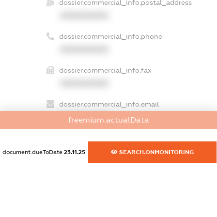
dossier.commercial_info.postal_address
XXXXXXXXXX
dossier.commercial_info.phone
XXXXXXXXXX
dossier.commercial_info.fax
XXXXXXXXXX
dossier.commercial_info.email
XXXXXXXXXX
freemium.actualData
dossier.commercial_info.website
XXXXXXXXXX
document.dueToDate
23.11.25
SEARCH.ONMONITORING
dossier.commercial_info.activity
XXXXXXXXXX