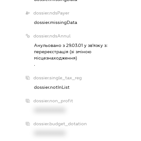
dossier.ndsPayer
dossier.missingData
dossier.ndsAnnul
Анульовано з 29.03.01 у зв'язку з:
перереєстрацiя (зi змiною
мiсцезнаходження)
.
dossier.single_tax_reg
dossier.notInList
dossier.non_profit
XXXXXXXXXX
dossier.budget_dotation
XXXXXXXXXX