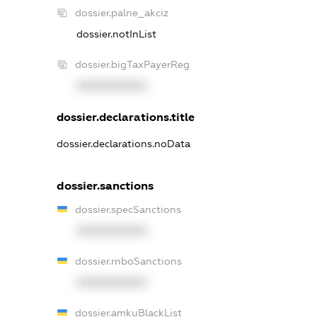
dossier.palne_akciz
dossier.notInList
dossier.bigTaxPayerReg
XXXXXXXXXX
dossier.declarations.title
dossier.declarations.noData
dossier.sanctions
dossier.specSanctions
XXXXXXXXXX
dossier.rnboSanctions
XXXXXXXXXX
dossier.amkuBlackList