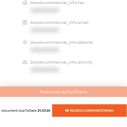
dossier.commercial_info.fax
XXXXXXXXXX
dossier.commercial_info.email
XXXXXXXXXX
dossier.commercial_info.website
XXXXXXXXXX
dossier.commercial_info.activity
XXXXXXXXXX
freemium.actualData
freemium.exampleText_1
freemium.exampleText_2
freemium.anonymousPerSearch2
document.dueToDate
21.07.26
SEARCH.ONMONITORING
FREEMIUM.DETAILS
FREEMIUM.REGISTER