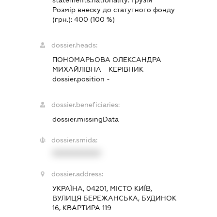
Розмір внеску до статутного фонду
(грн.):
400
(100 %)
dossier.heads:
ПОНОМАРЬОВА ОЛЕКСАНДРА
МИХАЙЛІВНА
-
КЕРІВНИК
dossier.position -
dossier.beneficiaries:
dossier.missingData
dossier.smida:
XXXXXXXXXX
dossier.address:
УКРАЇНА, 04201, МІСТО КИЇВ,
ВУЛИЦЯ БЕРЕЖАНСЬКА, БУДИНОК
16, КВАРТИРА 119