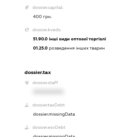
dossier.capital:
400 грн.
dossier.kveds:
51.90.0
інші види оптової торгівлі
01.25.0
розведення інших тварин
dossier.tax
dossier.staff
XXXXXXXXXX
dossier.taxDebt
dossier.missingData
dossier.esvDebt
dossier.missingData