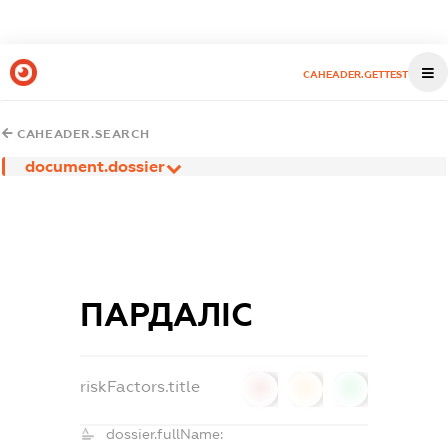
CAHEADER.GETTEST
CAHEADER.SEARCH
document.dossier
ПАРДАЛІС
riskFactors.title
0
0
0
dossier.fullName: