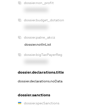
dossier.non_profit
XXXXXXXXXX
dossier.budget_dotation
XXXXXXXXXX
dossier.palne_akciz
dossier.notInList
dossier.bigTaxPayerReg
XXXXXXXXXX
dossier.declarations.title
dossier.declarations.noData
dossier.sanctions
dossier.specSanctions