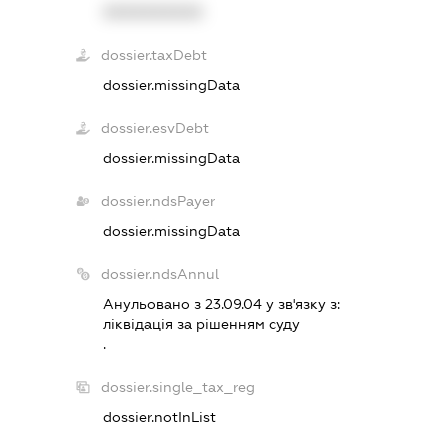
XXXXXXXXXX
dossier.taxDebt
dossier.missingData
dossier.esvDebt
dossier.missingData
dossier.ndsPayer
dossier.missingData
dossier.ndsAnnul
Анульовано з 23.09.04 у зв'язку з:
лiквiдацiя за рiшенням суду
.
dossier.single_tax_reg
dossier.notInList