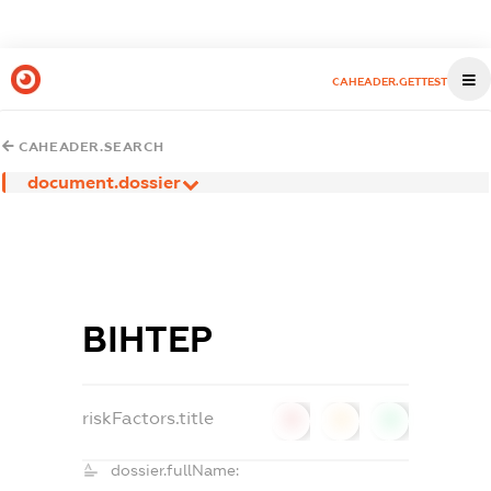
CAHEADER.GETTEST
CAHEADER.SEARCH
document.dossier
ВІНТЕР
riskFactors.title
0
0
0
dossier.fullName: