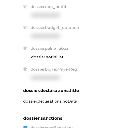
dossier.non_profit
XXXXXXXXXX
dossier.budget_dotation
XXXXXXXXXX
dossier.palne_akciz
dossier.notInList
dossier.bigTaxPayerReg
XXXXXXXXXX
dossier.declarations.title
dossier.declarations.noData
dossier.sanctions
dossier.specSanctions