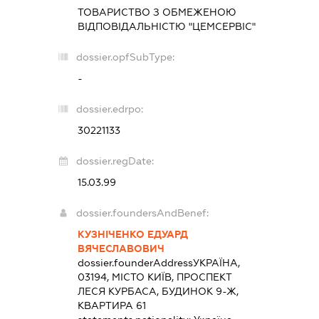
ТОВАРИСТВО З ОБМЕЖЕНОЮ
ВІДПОВІДАЛЬНІСТЮ "ЦЕМСЕРВІС"
dossier.opfSubType:
-
dossier.edrpo:
30221133
dossier.regDate:
15.03.99
dossier.foundersAndBenef:
КУЗНІЧЕНКО ЕДУАРД
ВЯЧЕСЛАВОВИЧ
dossier.founderAddress
УКРАЇНА,
03194, МІСТО КИЇВ, ПРОСПЕКТ
ЛЕСЯ КУРБАСА, БУДИНОК 9-Ж,
КВАРТИРА 61