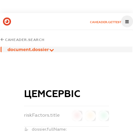
CAHEADER.GETTEST
CAHEADER.SEARCH
document.dossier
ЦЕМСЕРВІС
riskFactors.title
0
0
0
dossier.fullName: