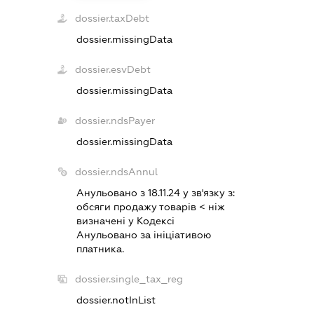
dossier.taxDebt
dossier.missingData
dossier.esvDebt
dossier.missingData
dossier.ndsPayer
dossier.missingData
dossier.ndsAnnul
Анульовано з 18.11.24 у зв'язку з:
обсяги продажу товарiв < нiж
визначенi у Кодексi
Анульовано за iнiцiативою
платника.
dossier.single_tax_reg
dossier.notInList