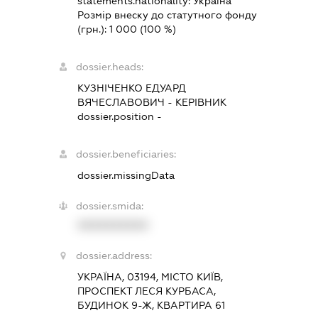
statements.nationality:
Україна
Розмір внеску до статутного фонду
(грн.):
1 000
(100 %)
dossier.heads:
КУЗНІЧЕНКО ЕДУАРД
ВЯЧЕСЛАВОВИЧ
-
КЕРІВНИК
dossier.position -
dossier.beneficiaries:
dossier.missingData
dossier.smida:
XXXXXXXXXX
dossier.address:
УКРАЇНА, 03194, МІСТО КИЇВ,
ПРОСПЕКТ ЛЕСЯ КУРБАСА,
БУДИНОК 9-Ж, КВАРТИРА 61