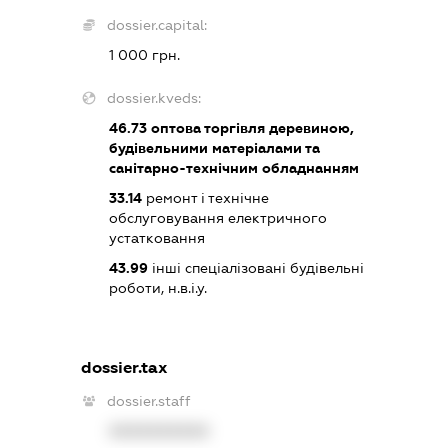
dossier.capital:
1 000 грн.
dossier.kveds:
46.73
оптова торгівля деревиною,
будівельними матеріалами та
санітарно-технічним обладнанням
33.14
ремонт і технічне
обслуговування електричного
устатковання
43.99
інші спеціалізовані будівельні
роботи, н.в.і.у.
dossier.tax
dossier.staff
XXXXXXXXXX