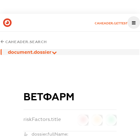
CAHEADER.GETTEST
CAHEADER.SEARCH
document.dossier
ВЕТФАРМ
riskFactors.title
0
0
0
dossier.fullName: