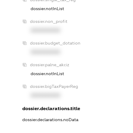
dossier.notInList
dossier.non_profit
XXXXXXXXXX
dossier.budget_dotation
XXXXXXXXXX
dossier.palne_akciz
dossier.notInList
dossier.bigTaxPayerReg
XXXXXXXXXX
dossier.declarations.title
dossier.declarations.noData