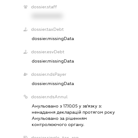
dossier.staff
XXXXXXXXXX
dossier.taxDebt
dossier.missingData
dossier.esvDebt
dossier.missingData
dossier.ndsPayer
dossier.missingData
dossier.ndsAnnul
Анульовано з 17.10.05 у зв'язку з:
ненадання декларацiй протягом року
Анульовано за рiшенням
контролюючого органу.
dossier.single_tax_reg