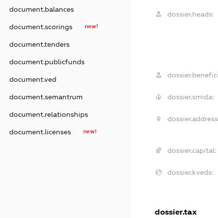
document.balances
dossier.heads:
document.scorings
new!
document.tenders
document.publicfunds
dossier.benefici
document.ved
dossier.smida:
document.semantrum
document.relationships
dossier.address
document.licenses
new!
dossier.capital:
dossier.kveds:
dossier.tax