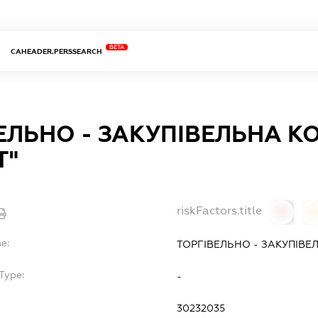
BETA
CAHEADER.PERSSEARCH
ЕЛЬНО - ЗАКУПІВЕЛЬНА К
Т"
riskFactors.title
0
0
e:
ТОРГІВЕЛЬНО - ЗАКУПІВЕ
Type:
-
30232035