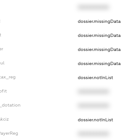
XXXXXXXXXX
t
dossier.missingData
t
dossier.missingData
er
dossier.missingData
ul
dossier.missingData
_tax_reg
dossier.notInList
ofit
XXXXXXXXXX
_dotation
XXXXXXXXXX
akciz
dossier.notInList
PayerReg
XXXXXXXXXX