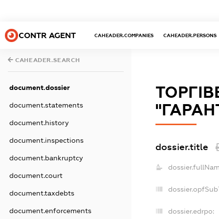
CONTR AGENT
CAHEADER.COMPANIES
CAHEADER.PERSONS
CAHEADER.SEARCH
ТОРГІВ
document.dossier
"ГАРАН
document.statements
document.history
document.inspections
dossier.title
document.bankruptcy
dossier.fullNam
document.court
dossier.opfSub
document.taxdebts
document.enforcements
dossier.edrpo: