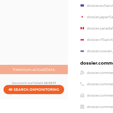
dossier.euSanc
dossier.japanS
dossier.canada
dossier.rfSanct
dossier.russian
dossier.comme
freemium.actualData
dossier.commer
document.dueToDate
24.03.17
dossier.commer
SEARCH.ONMONITORING
dossier.commer
dossier.commer