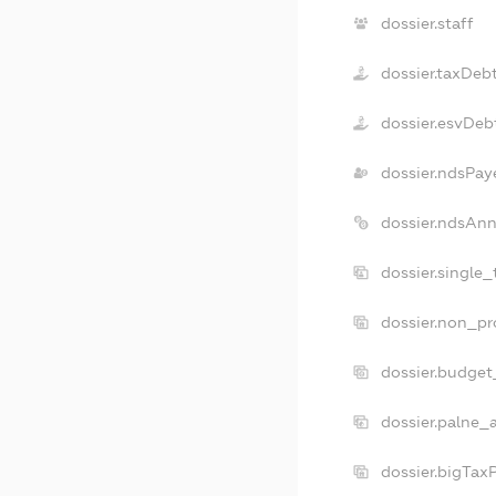
dossier.staff
dossier.taxDeb
dossier.esvDeb
dossier.ndsPay
dossier.ndsAnn
dossier.single
dossier.non_pr
dossier.budget
dossier.palne_
dossier.bigTax