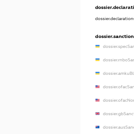
dossier.declarati
dossier.declaratio
dossier.sanction
dossier.specSa
dossier.rnboSa
dossier.amkuBl
dossier.ofacSa
dossier.ofacN
dossier.gbSanc
dossier.ausSan