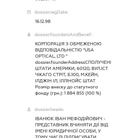
dossier.regDate:
16.12.98
dossier.foundersAndBenef:
КОРПОРАЦІЯ З ОБМЕЖЕНОЮ
ВІДПОВІДАЛЬНІСТЮ "USA
OPTICAL, LTD "
dossier.founderAddress
СПОЛУЧЕНІ
ШТАТИ АМЕРИКИ, 60120, ВУЛ.ІСТ
ЧІКАГО СТРІТ, Б.100, М.КЕЙН,
ІЛДЖІН ІЛ, ІЛЛІНОЙС ШТАТ
Розмір внеску до статутного
фонду (грн.):
1 884 855
(100 %)
dossier.heads:
ІВАНЮК ІВАН МЕФОДІЙОВИЧ
-
ПРЕДСТАВНИК
ВЧИНЯТИ ДІЇ ВІД
ІМЕНІ ЮРИДИЧНОЇ ОСОБИ, У
ТОМУ ЧИСЛІ ПІДПИСУВАТИ