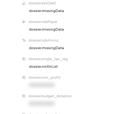
dossier.esvDebt
dossier.missingData
dossier.ndsPayer
dossier.missingData
dossier.ndsAnnul
dossier.missingData
dossier.single_tax_reg
dossier.notInList
dossier.non_profit
XXXXXXXXXX
dossier.budget_dotation
XXXXXXXXXX