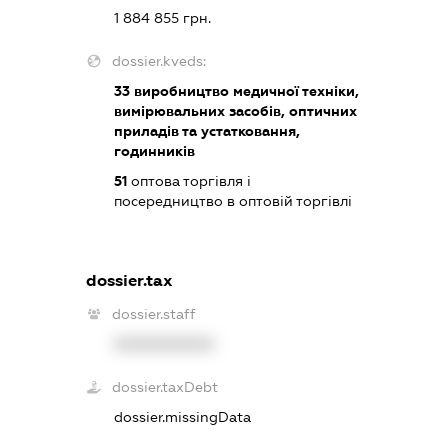
1 884 855 грн.
dossier.kveds:
33
виробництво медичної техніки,
вимірювальних засобів, оптичних
приладів та устатковання,
годинників
51
оптова торгівля і
посередництво в оптовій торгівлі
dossier.tax
dossier.staff
XXXXXXXXXX
dossier.taxDebt
dossier.missingData