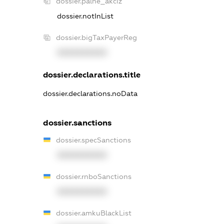
dossier.palne_akciz
dossier.notInList
dossier.bigTaxPayerReg
XXXXXXXXXX
dossier.declarations.title
dossier.declarations.noData
dossier.sanctions
dossier.specSanctions
XXXXXXXXXX
dossier.rnboSanctions
XXXXXXXXXX
dossier.amkuBlackList