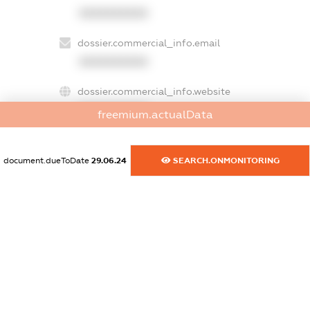
XXXXXXXXXX
dossier.commercial_info.email
XXXXXXXXXX
dossier.commercial_info.website
XXXXXXXXXX
freemium.actualData
dossier.commercial_info.activity
XXXXXXXXXX
document.dueToDate
29.06.24
SEARCH.ONMONITORING
freemium.exampleText_1
freemium.exampleText_2
freemium.anonymousPerSearch2
FREEMIUM.DETAILS
FREEMIUM.REGISTER