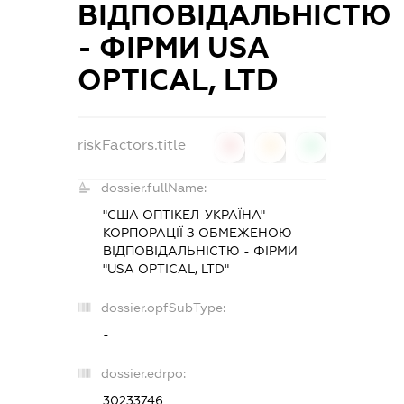
ВІДПОВІДАЛЬНІСТЮ
- ФІРМИ USA
OPTICAL, LTD
riskFactors.title
0
0
0
dossier.fullName:
"США ОПТІКЕЛ-УКРАЇНА"
КОРПОРАЦІЇ З ОБМЕЖЕНОЮ
ВІДПОВІДАЛЬНІСТЮ - ФІРМИ
"USA OPTICAL, LTD"
dossier.opfSubType:
-
dossier.edrpo:
30233746