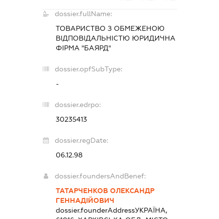
dossier.fullName:
ТОВАРИСТВО З ОБМЕЖЕНОЮ
ВІДПОВІДАЛЬНІСТЮ ЮРИДИЧНА
ФІРМА "БАЯРД"
dossier.opfSubType:
-
dossier.edrpo:
30235413
dossier.regDate:
06.12.98
dossier.foundersAndBenef:
ТАТАРЧЕНКОВ ОЛЕКСАНДР
ГЕННАДІЙОВИЧ
dossier.founderAddress
УКРАЇНА,