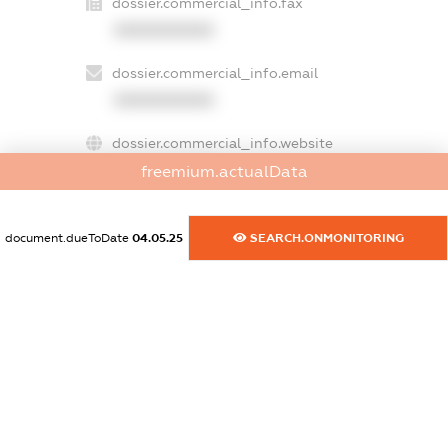
dossier.commercial_info.fax
XXXXXXXXXX
dossier.commercial_info.email
XXXXXXXXXX
dossier.commercial_info.website
XXXXXXXXXX
freemium.actualData
dossier.commercial_info.activity
document.dueToDate
04.05.25
SEARCH.ONMONITORING
XXXXXXXXXX
freemium.exampleText_1
freemium.exampleText_2
freemium.anonymousPerSearch2
FREEMIUM.DETAILS
FREEMIUM.REGISTER