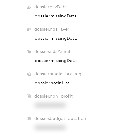
dossier.esvDebt
dossier.missingData
dossier.ndsPayer
dossier.missingData
dossier.ndsAnnul
dossier.missingData
dossier.single_tax_reg
dossier.notInList
dossier.non_profit
XXXXXXXXXX
dossier.budget_dotation
XXXXXXXXXX