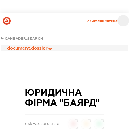
CAHEADER.GETTEST
CAHEADER.SEARCH
document.dossier
ЮРИДИЧНА
ФІРМА "БАЯРД"
riskFactors.title
0
0
0