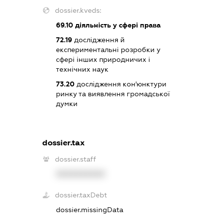
dossier.kveds:
69.10
діяльність у сфері права
72.19
дослідження й
експериментальні розробки у
сфері інших природничих і
технічних наук
73.20
дослідження кон'юнктури
ринку та виявлення громадської
думки
dossier.tax
dossier.staff
XXXXXXXXXX
dossier.taxDebt
dossier.missingData