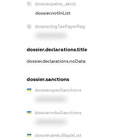
dossier.palne_akciz
dossier.notInList
dossier.bigTaxPayerReg
XXXXXXXXXX
dossier.declarations.title
dossier.declarations.noData
dossier.sanctions
dossier.specSanctions
XXXXXXXXXX
dossier.rnboSanctions
XXXXXXXXXX
dossier.amkuBlackList