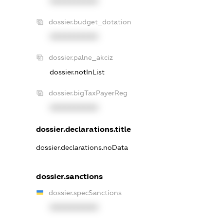
XXXXXXXXXX
dossier.budget_dotation
XXXXXXXXXX
dossier.palne_akciz
dossier.notInList
dossier.bigTaxPayerReg
XXXXXXXXXX
dossier.declarations.title
dossier.declarations.noData
dossier.sanctions
dossier.specSanctions
XXXXXXXXXX