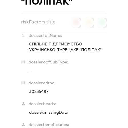
"ПОЛІПАК"
riskFactors.title
0
0
0
dossier.fullName:
СПІЛЬНЕ ПІДПРИЄМСТВО
УКРАЇНСЬКО-ТУРЕЦЬКЕ "ПОЛІПАК"
dossier.opfSubType:
-
dossier.edrpo:
30235497
dossier.heads:
dossier.missingData
dossier.beneficiaries: