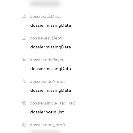
XXXXXXXXXX
dossier.taxDebt
dossier.missingData
dossier.esvDebt
dossier.missingData
dossier.ndsPayer
dossier.missingData
dossier.ndsAnnul
dossier.missingData
dossier.single_tax_reg
dossier.notInList
dossier.non_profit