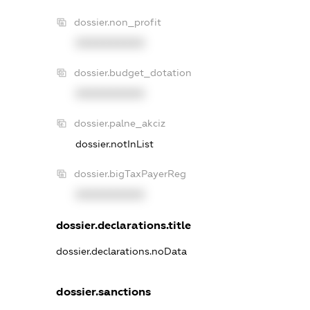
dossier.non_profit
XXXXXXXXXX
dossier.budget_dotation
XXXXXXXXXX
dossier.palne_akciz
dossier.notInList
dossier.bigTaxPayerReg
XXXXXXXXXX
dossier.declarations.title
dossier.declarations.noData
dossier.sanctions