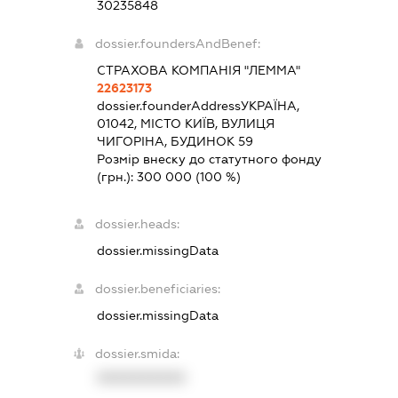
30235848
dossier.foundersAndBenef:
СТРАХОВА КОМПАНІЯ "ЛЕММА"
22623173
dossier.founderAddress
УКРАЇНА,
01042, МІСТО КИЇВ, ВУЛИЦЯ
ЧИГОРІНА, БУДИНОК 59
Розмір внеску до статутного фонду
(грн.):
300 000
(100 %)
dossier.heads:
dossier.missingData
dossier.beneficiaries:
dossier.missingData
dossier.smida:
XXXXXXXXXX