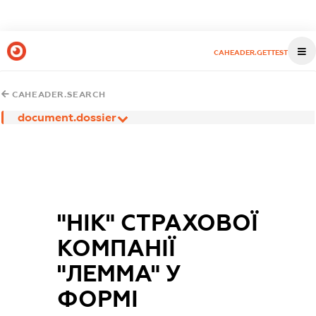
CAHEADER.GETTEST
CAHEADER.SEARCH
document.dossier
"НІК" СТРАХОВОЇ
КОМПАНІЇ
"ЛЕММА" У
ФОРМІ