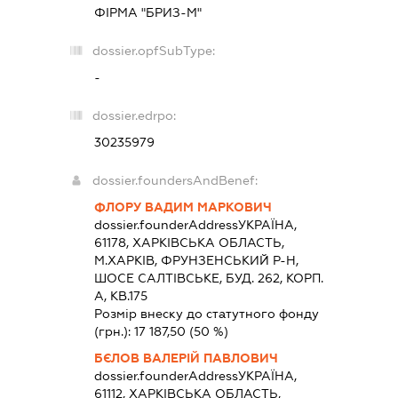
ФІРМА "БРИЗ-М"
dossier.opfSubType:
-
dossier.edrpo:
30235979
dossier.foundersAndBenef:
ФЛОРУ ВАДИМ МАРКОВИЧ
dossier.founderAddress
УКРАЇНА,
61178, ХАРКIВСЬКА ОБЛАСТЬ,
М.ХАРКІВ, ФРУНЗЕНСЬКИЙ Р-Н,
ШОСЕ САЛТІВСЬКЕ, БУД. 262, КОРП.
А, КВ.175
Розмір внеску до статутного фонду
(грн.):
17 187,50
(50 %)
БЄЛОВ ВАЛЕРІЙ ПАВЛОВИЧ
dossier.founderAddress
УКРАЇНА,
61112, ХАРКIВСЬКА ОБЛАСТЬ,