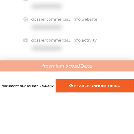
XXXXXXXXXX
dossier.commercial_info.website
XXXXXXXXXX
dossier.commercial_info.activity
XXXXXXXXXX
freemium.actualData
freemium.exampleText_1
freemium.exampleText_2
freemium.anonymousPerSearch2
document.dueToDate
24.03.17
SEARCH.ONMONITORING
FREEMIUM.DETAILS
FREEMIUM.REGISTER