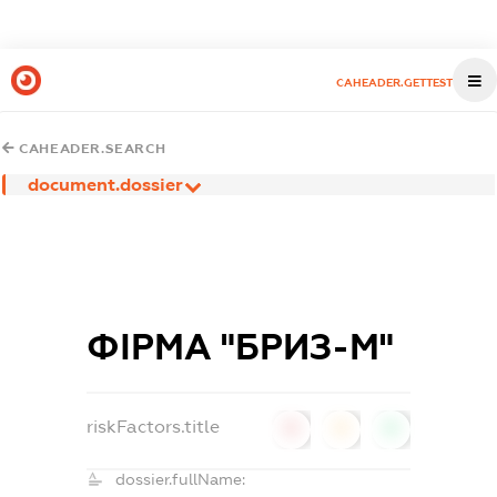
CAHEADER.GETTEST
CAHEADER.SEARCH
document.dossier
ФІРМА "БРИЗ-М"
riskFactors.title
0
0
0
dossier.fullName: