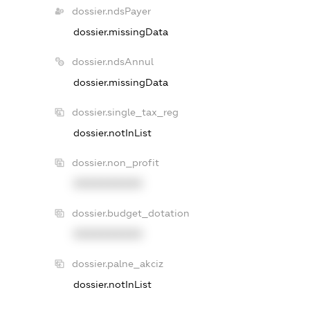
dossier.ndsPayer
dossier.missingData
dossier.ndsAnnul
dossier.missingData
dossier.single_tax_reg
dossier.notInList
dossier.non_profit
XXXXXXXXXX
dossier.budget_dotation
XXXXXXXXXX
dossier.palne_akciz
dossier.notInList