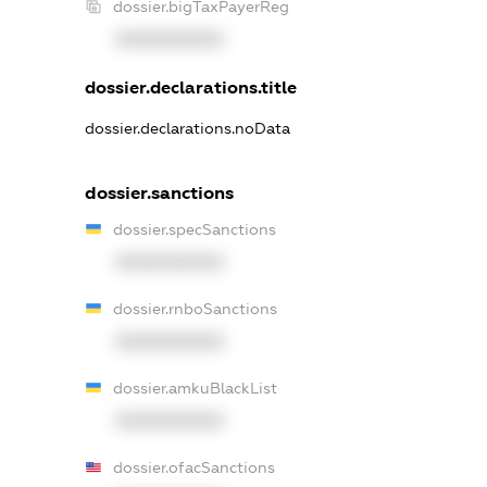
dossier.bigTaxPayerReg
XXXXXXXXXX
dossier.declarations.title
dossier.declarations.noData
dossier.sanctions
dossier.specSanctions
XXXXXXXXXX
dossier.rnboSanctions
XXXXXXXXXX
dossier.amkuBlackList
XXXXXXXXXX
dossier.ofacSanctions