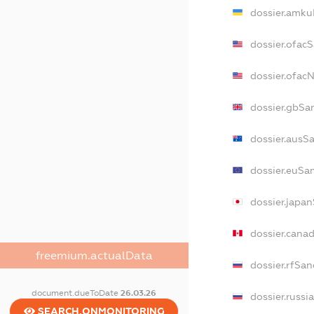
dossier.amku
dossier.ofac
dossier.ofac
dossier.gbSa
dossier.ausS
dossier.euSa
dossier.japa
dossier.cana
freemium.actualData
dossier.rfSan
document.dueToDate
26.03.26
dossier.russi
SEARCH.ONMONITORING