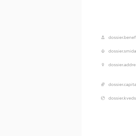
dossier.benefi
dossier.smida
dossier.addre
dossier.capita
dossier.kveds