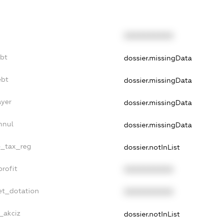
XXXXXXXXXX
ebt
dossier.missingData
ebt
dossier.missingData
ayer
dossier.missingData
nnul
dossier.missingData
e_tax_reg
dossier.notInList
rofit
XXXXXXXXXX
et_dotation
XXXXXXXXXX
_akciz
dossier.notInList