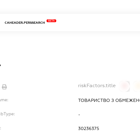
BETA
CAHEADER.PERSSEARCH
.
riskFactors.title
0
ame:
ТОВАРИСТВО З ОБМЕЖЕНО
ubType:
-
:
30236375