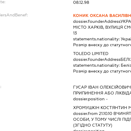
te:
08.12.98
dersAndBenef:
КОНИК ОКСАНА ВАСИЛІВ
dossier.founderAddress
УКРА
МІСТО ХАРКІВ, ВУЛИЦЯ С
13
statements.nationality:
Укра
Розмір внеску до статутног
TOLEDO LIMITED
dossier.founderAddress
БЕЛІ
statements.nationality:
Белі
Розмір внеску до статутног
:
ГУСАР ІВАН ОЛЕКСІЙОВИ
ПРИПИНЕННЯ АБО ЛІКВІД
dossier.position -
ХРОМУШКІН КОСТЯНТИН
dossier.from 21.10.10
ВЧИНЯТИ
ОСОБИ, У ТОМУ ЧИСЛІ П
(ЗГІДНО СТАТУТУ)
dossier.position -