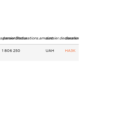
ns.personStatus
dossier.declarations.amount
dossier.declarations.currency
dossier.declarations.source
1 806 250
UAH
НАЗК