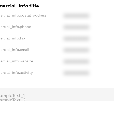
ercial_info.title
ercial_info.postal_address
XXXXXXXXXX
ercial_info.phone
XXXXXXXXXX
ercial_info.fax
XXXXXXXXXX
ercial_info.email
XXXXXXXXXX
ercial_info.website
XXXXXXXXXX
rcial_info.activity
XXXXXXXXXX
ampleText_1
xampleText_2
nonymousPerSearch2
DETAILS
FREEMIUM.REGISTER