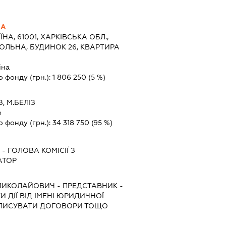
НА
ЇНА, 61001, ХАРКІВСЬКА ОБЛ.,
МОЛЬНА, БУДИНОК 26, КВАРТИРА
їна
о фонду (грн.):
1 806 250
(5 %)
З, М.БЕЛІЗ
з
о фонду (грн.):
34 318 750
(95 %)
Ч
-
ГОЛОВА КОМІСІЇ З
АТОР
 МИКОЛАЙОВИЧ
-
ПРЕДСТАВНИК
-
 ДІЇ ВІД ІМЕНІ ЮРИДИЧНОЇ
ІДПИСУВАТИ ДОГОВОРИ ТОЩО