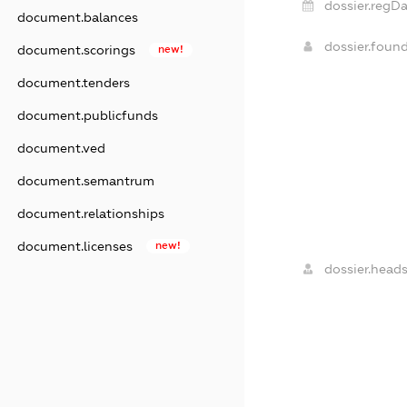
dossier.regDa
document.balances
dossier.foun
document.scorings
new!
document.tenders
document.publicfunds
document.ved
document.semantrum
document.relationships
document.licenses
new!
dossier.heads