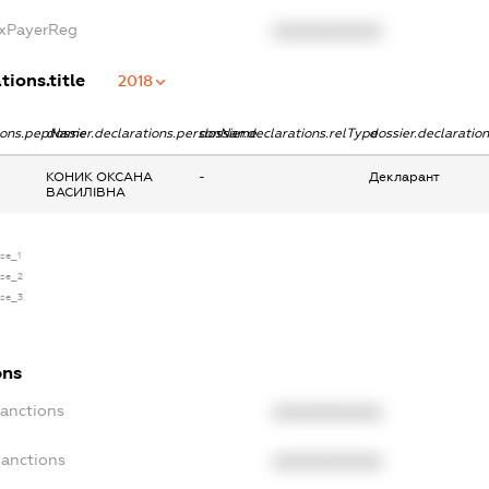
axPayerReg
XXXXXXXXXX
tions.title
2018
tions.pepName
dossier.declarations.personName
dossier.declarations.relType
dossier.declaratio
КОНИК ОКСАНА
-
Декларант
ВАСИЛІВНА
nse_1
nse_2
nse_3
ons
Sanctions
XXXXXXXXXX
Sanctions
XXXXXXXXXX