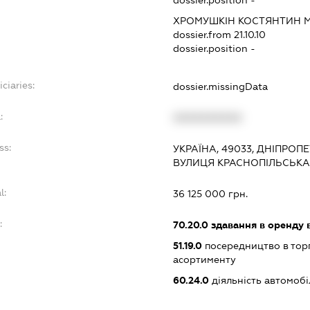
ХРОМУШКІН КОСТЯНТИН
dossier.from 21.10.10
dossier.position -
ciaries:
dossier.missingData
:
XXXXXXXXXX
ss:
УКРАЇНА, 49033, ДНІПРОП
ВУЛИЦЯ КРАСНОПІЛЬСЬКА
l:
36 125 000 грн.
:
70.20.0
здавання в оренду 
51.19.0
посередництво в тор
асортименту
60.24.0
діяльність автомоб