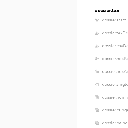
dossier.tax
dossier.staff
dossier.taxD
dossier.esvD
dossier.ndsP
dossier.ndsA
dossier.singl
dossier.non_p
dossier.budg
dossier.palne