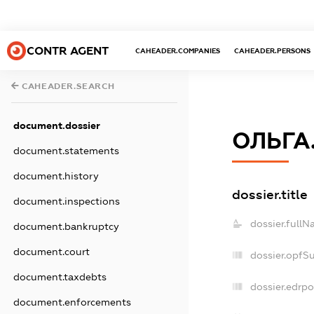
CONTR AGENT
CAHEADER.COMPANIES
CAHEADER.PERSONS
CAHEADER.SEARCH
document.dossier
ОЛЬГА
document.statements
document.history
dossier.title
document.inspections
dossier.fullN
document.bankruptcy
document.court
dossier.opfS
document.taxdebts
dossier.edrpo
document.enforcements