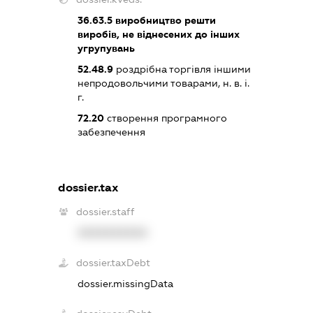
36.63.5
виробництво решти
виробів, не віднесених до інших
угрупувань
52.48.9
роздрібна торгівля іншими
непродовольчими товарами, н. в. і.
г.
72.20
створення програмного
забезпечення
dossier.tax
dossier.staff
XXXXXXXXXX
dossier.taxDebt
dossier.missingData