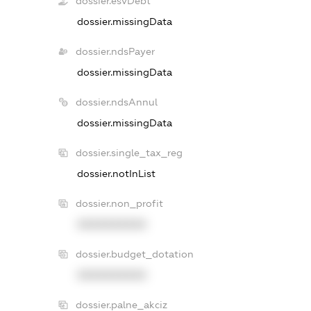
dossier.esvDebt
dossier.missingData
dossier.ndsPayer
dossier.missingData
dossier.ndsAnnul
dossier.missingData
dossier.single_tax_reg
dossier.notInList
dossier.non_profit
XXXXXXXXXX
dossier.budget_dotation
XXXXXXXXXX
dossier.palne_akciz