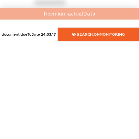
XXXXXXXXXX
freemium.actualData
dossier.commercial_info.email
XXXXXXXXXX
document.dueToDate
24.03.17
SEARCH.ONMONITORING
dossier.commercial_info.website
XXXXXXXXXX
dossier.commercial_info.activity
XXXXXXXXXX
freemium.exampleText_1
freemium.exampleText_2
freemium.anonymousPerSearch2
FREEMIUM.DETAILS
FREEMIUM.REGISTER