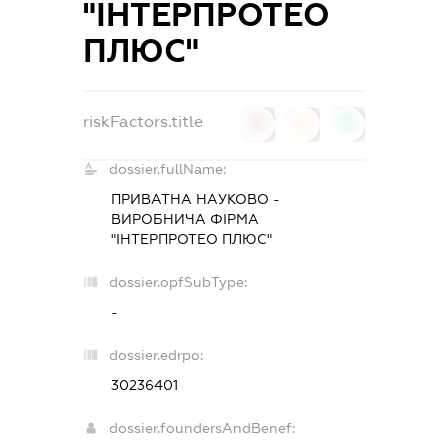
"ІНТЕРПРОТЕО
ПЛЮС"
riskFactors.title
0
0
0
dossier.fullName:
ПРИВАТНА НАУКОВО -
ВИРОБНИЧА ФІРМА
"ІНТЕРПРОТЕО ПЛЮС"
dossier.opfSubType:
-
dossier.edrpo:
30236401
dossier.foundersAndBenef: