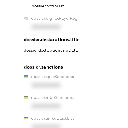
dossier.notInList
dossier.bigTaxPayerReg
XXXXXXXXXX
dossier.declarations.title
dossier.declarations.noData
dossier.sanctions
dossier.specSanctions
XXXXXXXXXX
dossier.rnboSanctions
XXXXXXXXXX
dossier.amkuBlackList
XXXXXXXXXX