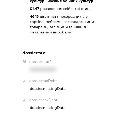
культур і насіння олійних культур
01.47
розведення свійської птиці
46.15
діяльність посередників у
торгівлі меблями, господарськими
товарами, залізними та іншими
металевими виробами
dossier.tax
dossier.staff
XXXXXXXXXX
dossier.taxDebt
dossier.missingData
dossier.esvDebt
dossier.missingData