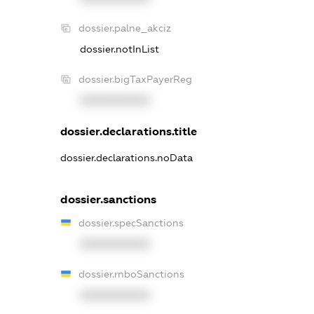
dossier.palne_akciz
dossier.notInList
dossier.bigTaxPayerReg
XXXXXXXXXX
dossier.declarations.title
dossier.declarations.noData
dossier.sanctions
dossier.specSanctions
XXXXXXXXXX
dossier.rnboSanctions
XXXXXXXXXX