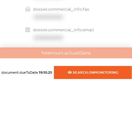
dossier.commercial_info.fax
XXXXXXXXXX
dossier.commercial_info.email
XXXXXXXXXX
dossier.commercial_info.website
freemium.actualData
XXXXXXXXXX
dossier.commercial_info.activity
document.dueToDate
19.10.25
SEARCH.ONMONITORING
XXXXXXXXXX
freemium.exampleText_1
freemium.exampleText_2
freemium.anonymousPerSearch2
FREEMIUM.DETAILS