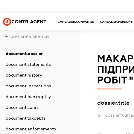
CONTR AGENT
CAHEADER.COMPANIES
CAHEADER.PERSONS
CAHEADER.SEARCH
document.dossier
МАКАР
document.statements
ПІДПР
document.history
РОБІТ 
document.inspections
document.bankruptcy
dossier.title
document.court
dossier.fullNa
document.taxdebts
document.enforcements