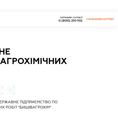
caHeader.contact
CAHEADER.GETTEST
0 (800) 210 102
НЕ
АГРОХІМІЧНИХ
0
0
ДЕРЖАВНЕ ПІДПРИЄМСТВО ПО
Х РОБІТ "БИШІВАГРОХІМ"