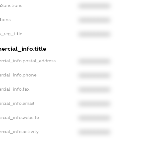
aSanctions
XXXXXXXXXX
tions
XXXXXXXXXX
n_reg_title
XXXXXXXXXX
rcial_info.title
rcial_info.postal_address
XXXXXXXXXX
rcial_info.phone
XXXXXXXXXX
rcial_info.fax
XXXXXXXXXX
rcial_info.email
XXXXXXXXXX
rcial_info.website
XXXXXXXXXX
cial_info.activity
XXXXXXXXXX