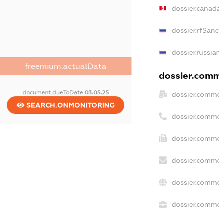
dossier.canad
dossier.rfSanc
dossier.russia
freemium.actualData
dossier.comme
document.dueToDate
03.05.25
dossier.comme
SEARCH.ONMONITORING
dossier.comme
dossier.comme
dossier.comme
dossier.comme
dossier.commer