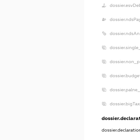
dossier.esvDe
dossier.ndsPa
dossier.ndsAn
dossier.singl
dossier.non_p
dossier.budge
dossier.palne
dossier.bigTa
dossier.declarat
dossier.declarati