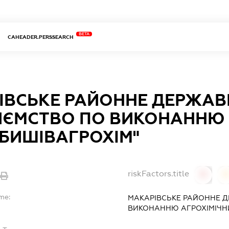
BETA
CAHEADER.PERSSEARCH
ІВСЬКЕ РАЙОННЕ ДЕРЖАВ
ИЄМСТВО ПО ВИКОНАННЮ 
"БИШІВАГРОХІМ"
riskFactors.title
0
me:
МАКАРІВСЬКЕ РАЙОННЕ 
ВИКОНАННЮ АГРОХІМІЧНИ