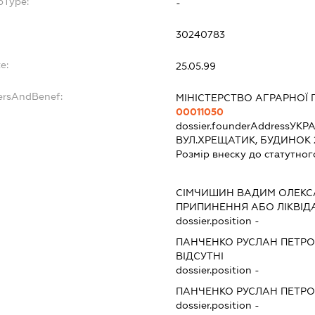
bType:
-
30240783
e:
25.05.99
ersAndBenef:
МІНІСТЕРСТВО АГРАРНОЇ 
00011050
dossier.founderAddress
УКРА
ВУЛ.ХРЕЩАТИК, БУДИНОК 
Розмір внеску до статутног
СІМЧИШИН ВАДИМ ОЛЕК
ПРИПИНЕННЯ АБО ЛІКВІД
dossier.position -
ПАНЧЕНКО РУСЛАН ПЕТР
ВІДСУТНІ
dossier.position -
ПАНЧЕНКО РУСЛАН ПЕТР
dossier.position -