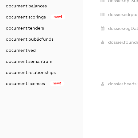
dossier.opfSu
document.balances
dossier.edrpo:
document.scorings
new!
document.tenders
dossier.regDat
document.publicfunds
dossier.found
document.ved
document.semantrum
document.relationships
document.licenses
new!
dossier.heads: