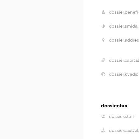
dossier.benefic
dossier.smida:
dossier.addres
dossier.capital
dossier.kveds:
dossier.tax
dossier.staff
dossier.taxDe