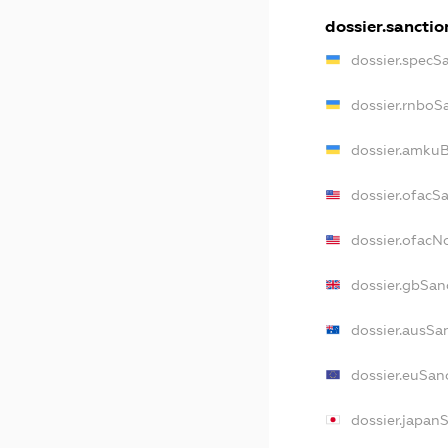
dossier.sanctio
dossier.specS
dossier.rnboS
dossier.amkuB
dossier.ofacS
dossier.ofac
dossier.gbSan
dossier.ausSa
dossier.euSan
dossier.japan