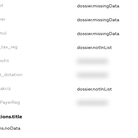
bt
dossier.missingData
yer
dossier.missingData
nul
dossier.missingData
e_tax_reg
dossier.notInList
rofit
XXXXXXXXXX
t_dotation
XXXXXXXXXX
_akciz
dossier.notInList
xPayerReg
XXXXXXXXXX
ions.title
ons.noData