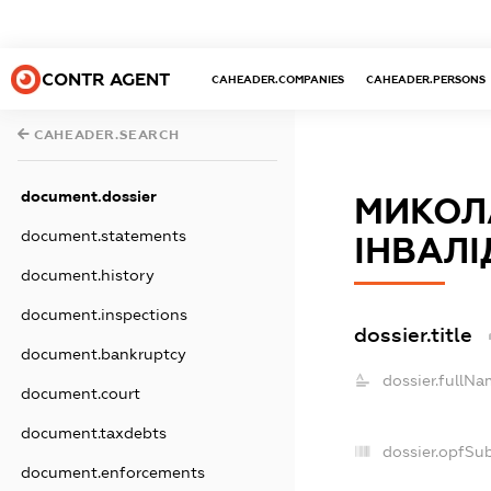
CONTR AGENT
CAHEADER.COMPANIES
CAHEADER.PERSONS
CAHEADER.SEARCH
document.dossier
МИКОЛ
document.statements
ІНВАЛІ
document.history
document.inspections
dossier.title
document.bankruptcy
dossier.fullNa
document.court
document.taxdebts
dossier.opfSu
document.enforcements