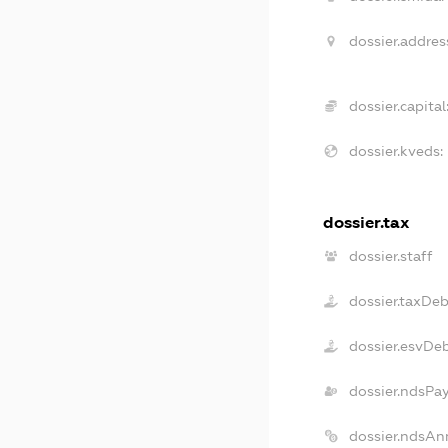
dossier.addres
dossier.capital
dossier.kveds:
dossier.tax
dossier.staff
dossier.taxDeb
dossier.esvDe
dossier.ndsPa
dossier.ndsAn