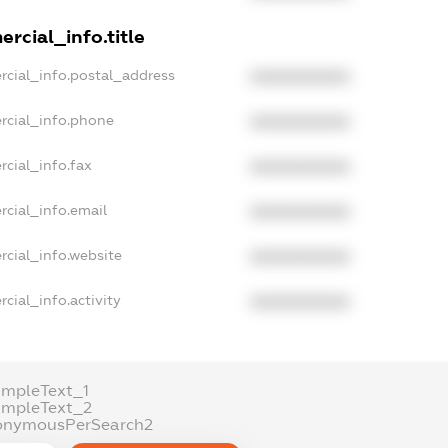
rcial_info.title
rcial_info.postal_address
XXXXXXXXXX
rcial_info.phone
XXXXXXXXXX
cial_info.fax
XXXXXXXXXX
rcial_info.email
XXXXXXXXXX
rcial_info.website
XXXXXXXXXX
cial_info.activity
XXXXXXXXXX
ampleText_1
ampleText_2
onymousPerSearch2