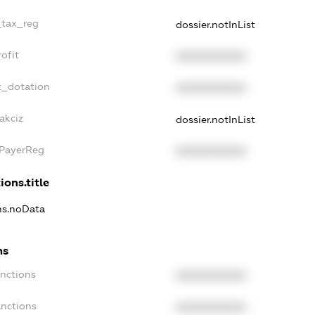
_tax_reg
dossier.notInList
ofit
XXXXXXXXXX
t_dotation
XXXXXXXXXX
akciz
dossier.notInList
xPayerReg
XXXXXXXXXX
ions.title
ons.noData
ns
anctions
XXXXXXXXXX
anctions
XXXXXXXXXX