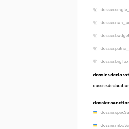
dossier.single
dossier.non_pr
dossier.budge
dossier.palne_
dossier.bigTa
dossier.declarat
dossier.declarati
dossier.sanctio
dossier.specS
dossier.rnboS