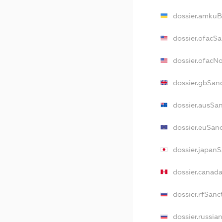
dossier.amkuB
dossier.ofacS
dossier.ofacN
dossier.gbSan
dossier.ausSa
dossier.euSan
dossier.japan
dossier.canad
dossier.rfSanc
dossier.russia