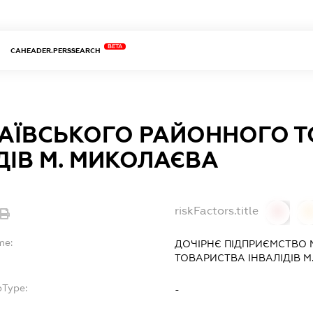
BETA
CAHEADER.PERSSEARCH
АЇВСЬКОГО РАЙОННОГО 
ДІВ М. МИКОЛАЄВА
riskFactors.title
0
0
me:
ДОЧІРНЄ ПІДПРИЄМСТВО
ТОВАРИСТВА ІНВАЛІДІВ М
bType:
-