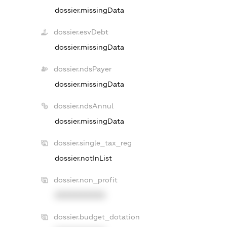
dossier.missingData
dossier.esvDebt
dossier.missingData
dossier.ndsPayer
dossier.missingData
dossier.ndsAnnul
dossier.missingData
dossier.single_tax_reg
dossier.notInList
dossier.non_profit
XXXXXXXXXX
dossier.budget_dotation