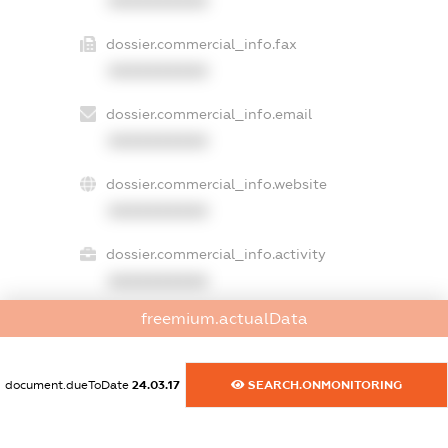
XXXXXXXXXX
dossier.commercial_info.fax
XXXXXXXXXX
dossier.commercial_info.email
XXXXXXXXXX
dossier.commercial_info.website
XXXXXXXXXX
dossier.commercial_info.activity
XXXXXXXXXX
freemium.actualData
freemium.exampleText_1
freemium.exampleText_2
document.dueToDate
24.03.17
SEARCH.ONMONITORING
freemium.anonymousPerSearch2
FREEMIUM.DETAILS