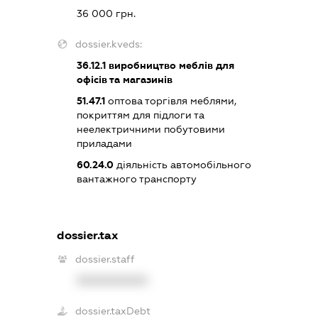
36 000 грн.
dossier.kveds:
36.12.1
виробництво меблів для
офісів та магазинів
51.47.1
оптова торгівля меблями,
покриттям для підлоги та
неелектричними побутовими
приладами
60.24.0
діяльність автомобільного
вантажного транспорту
dossier.tax
dossier.staff
XXXXXXXXXX
dossier.taxDebt