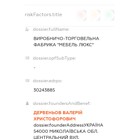
riskFactors.title
0
0
0
dossier.fullName:
ВИРОБНИЧО-ТОРГОВЕЛЬНА
ФАБРИКА "МЕБЕЛЬ ЛЮКС"
dossier.opfSubType:
-
dossier.edrpo:
30243885
dossier.foundersAndBenef:
ДЕРБЕНЬОВ ВАЛЕРІЙ
ХРИСТОФОРОВИЧ
dossier.founderAddress
УКРАЇНА
54000 МИКОЛАЇВСЬКА ОБЛ.
ЦЕНТРАЛЬНИЙ ВУЛ.