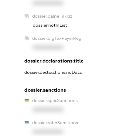
XXXXXXXXXX
dossier.palne_akciz
dossier.notInList
dossier.bigTaxPayerReg
XXXXXXXXXX
dossier.declarations.title
dossier.declarations.noData
dossier.sanctions
dossier.specSanctions
XXXXXXXXXX
dossier.rnboSanctions
XXXXXXXXXX