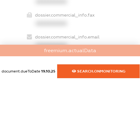
XXXXXXXXXX
dossier.commercial_info.fax
XXXXXXXXXX
dossier.commercial_info.email
XXXXXXXXXX
freemium.actualData
dossier.commercial_info.website
XXXXXXXXXX
document.dueToDate
19.10.25
SEARCH.ONMONITORING
dossier.commercial_info.activity
XXXXXXXXXX
freemium.exampleText_1
freemium.exampleText_2
freemium.anonymousPerSearch2
FREEMIUM.DETAILS