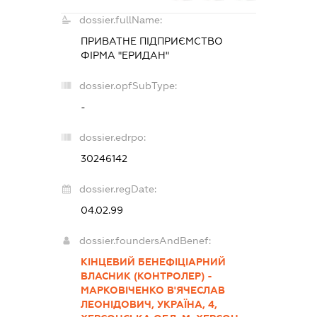
dossier.fullName:
ПРИВАТНЕ ПІДПРИЄМСТВО
ФІРМА "ЕРИДАН"
dossier.opfSubType:
-
dossier.edrpo:
30246142
dossier.regDate:
04.02.99
dossier.foundersAndBenef:
КІНЦЕВИЙ БЕНЕФІЦІАРНИЙ
ВЛАСНИК (КОНТРОЛЕР) -
МАРКОВІЧЕНКО В'ЯЧЕСЛАВ
ЛЕОНІДОВИЧ, УКРАЇНА, 4,