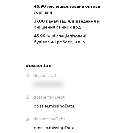
46.90
неспеціалізована оптова
торгівля
37.00
каналізація, відведення й
очищення стічних вод
43.99
інші спеціалізовані
будівельні роботи, н.в.і.у.
dossier.tax
dossier.staff
XXXXXXXXXX
dossier.taxDebt
dossier.missingData
dossier.esvDebt
dossier.missingData