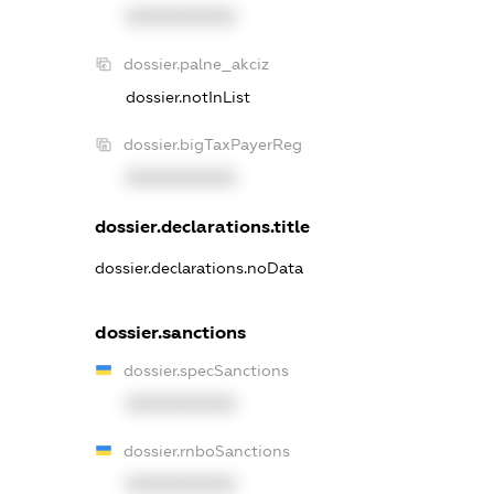
XXXXXXXXXX
dossier.palne_akciz
dossier.notInList
dossier.bigTaxPayerReg
XXXXXXXXXX
dossier.declarations.title
dossier.declarations.noData
dossier.sanctions
dossier.specSanctions
XXXXXXXXXX
dossier.rnboSanctions
XXXXXXXXXX