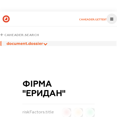
CAHEADER.GETTEST
CAHEADER.SEARCH
document.dossier
ФІРМА
"ЕРИДАН"
riskFactors.title
0
0
0