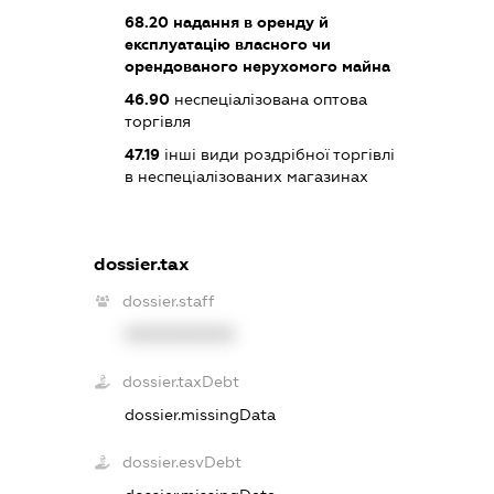
68.20
надання в оренду й
експлуатацію власного чи
орендованого нерухомого майна
46.90
неспеціалізована оптова
торгівля
47.19
інші види роздрібної торгівлі
в неспеціалізованих магазинах
dossier.tax
dossier.staff
XXXXXXXXXX
dossier.taxDebt
dossier.missingData
dossier.esvDebt