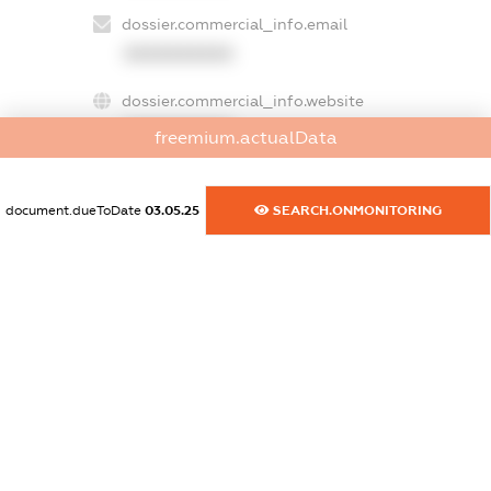
dossier.commercial_info.email
XXXXXXXXXX
dossier.commercial_info.website
XXXXXXXXXX
freemium.actualData
dossier.commercial_info.activity
XXXXXXXXXX
document.dueToDate
03.05.25
SEARCH.ONMONITORING
freemium.exampleText_1
freemium.exampleText_2
freemium.anonymousPerSearch2
FREEMIUM.DETAILS
FREEMIUM.REGISTER