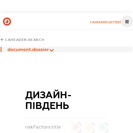
CAHEADER.GETTEST
CAHEADER.SEARCH
document.dossier
ДИЗАЙН-
ПІВДЕНЬ
riskFactors.title
0
0
0