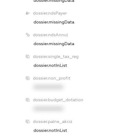
dossier.missingData
dossier.ndsPayer
dossier.missingData
dossier.ndsAnnul
dossier.missingData
dossier.single_tax_reg
dossier.notInList
dossier.non_profit
XXXXXXXXXX
dossier.budget_dotation
XXXXXXXXXX
dossier.palne_akciz
dossier.notInList