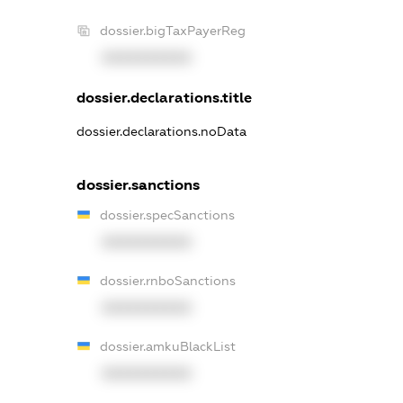
dossier.bigTaxPayerReg
XXXXXXXXXX
dossier.declarations.title
dossier.declarations.noData
dossier.sanctions
dossier.specSanctions
XXXXXXXXXX
dossier.rnboSanctions
XXXXXXXXXX
dossier.amkuBlackList
XXXXXXXXXX