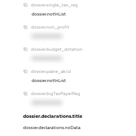
dossier.single_tax_reg
dossier.notInList
dossier.non_profit
XXXXXXXXXX
dossier.budget_dotation
XXXXXXXXXX
dossier.palne_akciz
dossier.notInList
dossier.bigTaxPayerReg
XXXXXXXXXX
dossier.declarations.title
dossier.declarations.noData