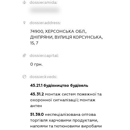
dossier.smida:
XXXXXXXXXX
dossier.address:
74900, ХЕРСОНСЬКА ОБЛ.,
ДНІПРЯНИ, ВУЛИЦЯ КОРСУНСЬКА,
15, 7
dossier.capital:
0 грн.
dossier.kveds:
45.21.1
будівництво будівель
45.31.2
монтаж систем пожежної та
охоронної сигналізації; монтаж
антен
51.39.0
неспеціалізована оптова
торгівля харчовими продуктами,
напоями та тютюновими виробами