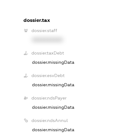
dossier.tax
dossier.staff
XXXXXXXXXX
dossier.taxDebt
dossier.missingData
dossier.esvDebt
dossier.missingData
dossier.ndsPayer
dossier.missingData
dossier.ndsAnnul
dossier.missingData