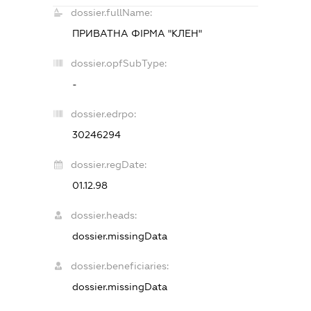
dossier.fullName:
ПРИВАТНА ФІРМА "КЛЕН"
dossier.opfSubType:
-
dossier.edrpo:
30246294
dossier.regDate:
01.12.98
dossier.heads:
dossier.missingData
dossier.beneficiaries:
dossier.missingData