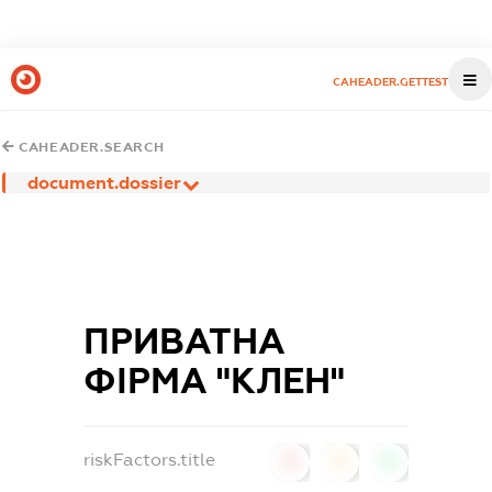
CAHEADER.GETTEST
CAHEADER.SEARCH
document.dossier
ПРИВАТНА
ФІРМА "КЛЕН"
riskFactors.title
0
0
0