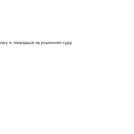
язку з:
лiквiдацiя за рiшенням суду