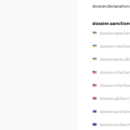
dossier.declaratio
dossier.sanction
dossier.specSa
dossier.rnboSa
dossier.amkuBl
dossier.ofacSa
dossier.ofacN
dossier.gbSanc
dossier.ausSan
dossier.euSanc