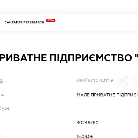
BETA
CAHEADER.PERSSEARCH
РИВАТНЕ ПІДПРИЄМСТВО 
riskFactors.title
0
0
e:
МАЛЕ ПРИВАТНЕ ПІДПРИЄ
Type:
-
30246760
:
15.08.06