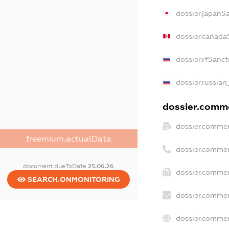
dossier.japanS
dossier.canada
dossier.rfSanct
dossier.russian
dossier.comme
dossier.commer
freemium.actualData
dossier.commer
document.dueToDate
25.06.26
dossier.commer
SEARCH.ONMONITORING
dossier.commer
dossier.commer