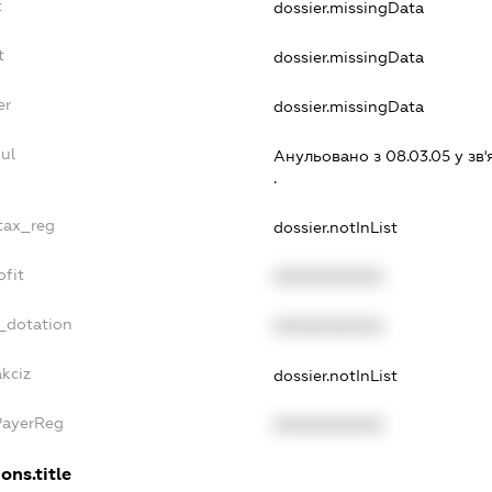
t
dossier.missingData
t
dossier.missingData
er
dossier.missingData
ul
Анульовано з 08.03.05 у зв'
.
_tax_reg
dossier.notInList
ofit
XXXXXXXXXX
_dotation
XXXXXXXXXX
kciz
dossier.notInList
PayerReg
XXXXXXXXXX
ons.title