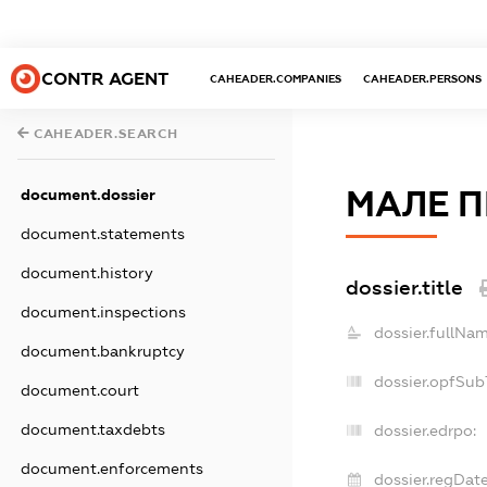
CONTR AGENT
CAHEADER.COMPANIES
CAHEADER.PERSONS
CAHEADER.SEARCH
МАЛЕ П
document.dossier
document.statements
document.history
dossier.title
document.inspections
dossier.fullNam
document.bankruptcy
dossier.opfSub
document.court
document.taxdebts
dossier.edrpo:
document.enforcements
dossier.regDate