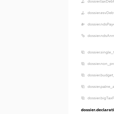
dossier.taxDeb
dossier.esvDeb
dossier.ndsPay
dossier.ndsAnn
dossier.single
dossier.non_pr
dossier.budget
dossier.palne_a
dossier.bigTax
dossier.declarati