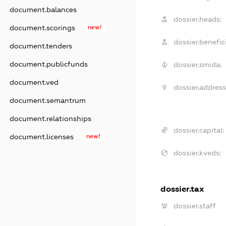
document.balances
dossier.heads:
document.scorings
new!
dossier.benefici
document.tenders
document.publicfunds
dossier.smida:
document.ved
dossier.address
document.semantrum
document.relationships
dossier.capital:
document.licenses
new!
dossier.kveds:
dossier.tax
dossier.staff