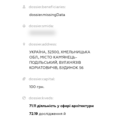
dossier.beneficiaries:
dossier.missingData
dossier.smida:
XXXXXXXXXX
dossier.address:
УКРАЇНА, 32300, ХМЕЛЬНИЦЬКА
ОБЛ., МІСТО КАМ'ЯНЕЦЬ-
ПОДІЛЬСЬКИЙ, ВУЛ.КНЯЗІВ
КОРІАТОВИЧІВ, БУДИНОК 56
dossier.capital:
100 грн.
dossier.kveds:
71.11
діяльність у сфері архітектури
72.19
дослідження й