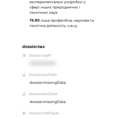
експериментальні розробки у
сфері інших природничих і
технічних наук
74.90
інша професійна, наукова та
технічна діяльність, н.в.і.у.
dossier.tax
dossier.staff
XXXXXXXXXX
dossier.taxDebt
dossier.missingData
dossier.esvDebt
dossier.missingData
dossier.ndsPayer