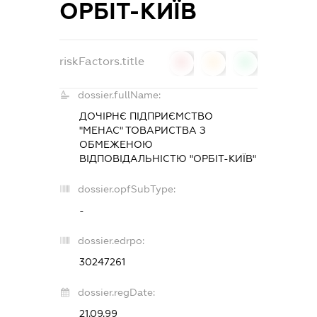
ОРБІТ-КИЇВ
riskFactors.title
0
0
0
dossier.fullName:
ДОЧІРНЄ ПІДПРИЄМСТВО
"МЕНАС" ТОВАРИСТВА З
ОБМЕЖЕНОЮ
ВІДПОВІДАЛЬНІСТЮ "ОРБІТ-КИЇВ"
dossier.opfSubType:
-
dossier.edrpo:
30247261
dossier.regDate:
21.09.99