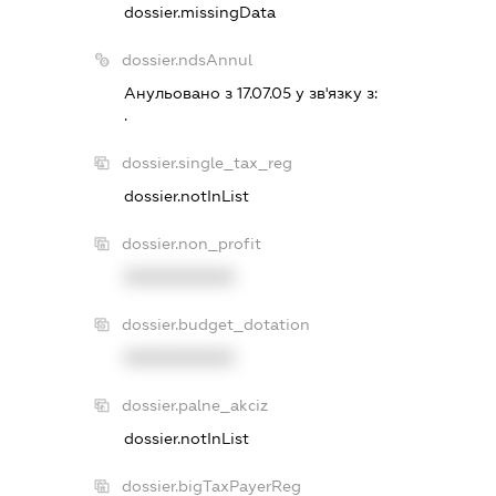
dossier.missingData
dossier.ndsAnnul
Анульовано з 17.07.05 у зв'язку з:
.
dossier.single_tax_reg
dossier.notInList
dossier.non_profit
XXXXXXXXXX
dossier.budget_dotation
XXXXXXXXXX
dossier.palne_akciz
dossier.notInList
dossier.bigTaxPayerReg