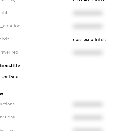
ofit
XXXXXXXXXX
t_dotation
XXXXXXXXXX
akciz
dossier.notInList
xPayerReg
XXXXXXXXXX
ions.title
ons.noData
ns
anctions
XXXXXXXXXX
anctions
XXXXXXXXXX
lackList
XXXXXXXXXX