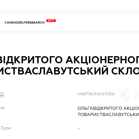
BETA
CAHEADER.PERSSEARCH
ВІДКРИТОГО АКЦІОНЕРНО
ИСТВАСЛАВУТСЬКИЙ СКЛ
riskFactors.title
0
0
me:
ОЛЬГАВІДКРИТОГО АКЦІ
ТОВАРИСТВАСЛАВУТСЬКИ
bType:
-