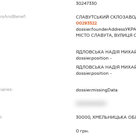
30247330
ersAndBenef:
СЛАВУТСЬКИЙ СКЛОЗАВО
00293522
dossier.founderAddress
УКРА
МІСТО СЛАВУТА, ВУЛИЦЯ 
ЯДЛОВСЬКА НАДІЯ МИХА
dossier.position -
ЯДЛОВСЬКА НАДІЯ МИХА
dossier.position -
iaries:
dossier.missingData
XXXXXXXXXX
s:
30000, ХМЕЛЬНИЦЬКА ОБЛ
:
0 грн.