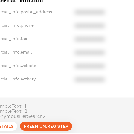
rcial_info.title
rcial_info.postal_address
XXXXXXXXXX
rcial_info.phone
XXXXXXXXXX
cial_info.fax
XXXXXXXXXX
cial_info.email
XXXXXXXXXX
rcial_info.website
XXXXXXXXXX
cial_info.activity
XXXXXXXXXX
ampleText_1
ampleText_2
onymousPerSearch2
ETAILS
FREEMIUM.REGISTER