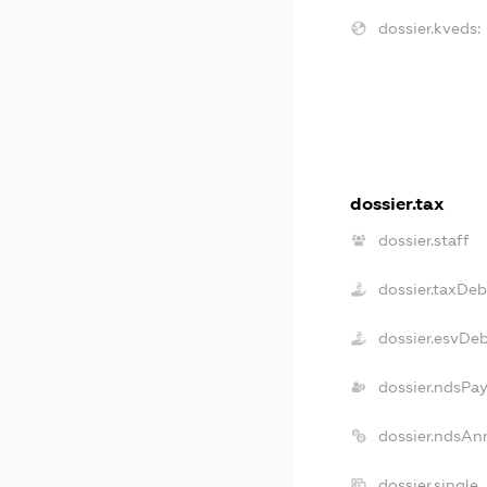
dossier.kveds:
dossier.tax
dossier.staff
dossier.taxDeb
dossier.esvDe
dossier.ndsPa
dossier.ndsAn
dossier.single