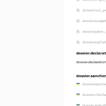
dossier.non_pr
dossier.budge
dossier.palne_
dossier.bigTa
dossier.declarat
dossier.declarati
dossier.sanctio
dossier.specS
dossier.rnboS
dossier.amkuB