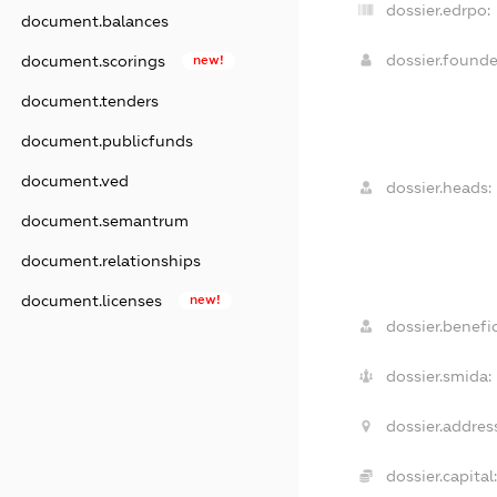
dossier.edrpo:
document.balances
dossier.found
document.scorings
new!
document.tenders
document.publicfunds
document.ved
dossier.heads:
document.semantrum
document.relationships
document.licenses
new!
dossier.benefic
dossier.smida:
dossier.addres
dossier.capital