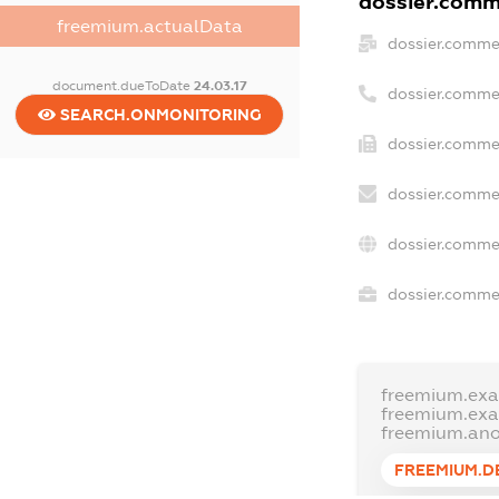
dossier.comme
freemium.actualData
dossier.comme
document.dueToDate
24.03.17
dossier.comme
SEARCH.ONMONITORING
dossier.commer
dossier.commer
dossier.comme
dossier.commer
freemium.ex
freemium.ex
freemium.an
FREEMIUM.D