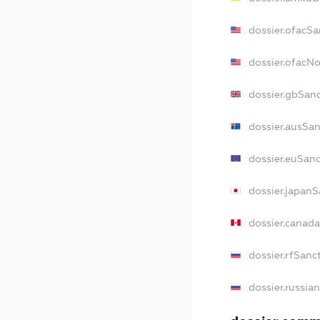
dossier.ofacSa
dossier.ofacN
dossier.gbSan
dossier.ausSa
dossier.euSan
dossier.japan
dossier.canad
dossier.rfSanc
dossier.russia