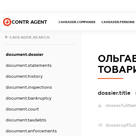
CONTR AGENT
CAHEADER.COMPANIES
CAHEADER.PERSONS
CAHEADER.SEARCH
document.dossier
ОЛЬГА
document.statements
ТОВАР
document.history
document.inspections
dossier.title
document.bankruptcy
dossier.fullNa
document.court
document.taxdebts
dossier.opfSu
document.enforcements