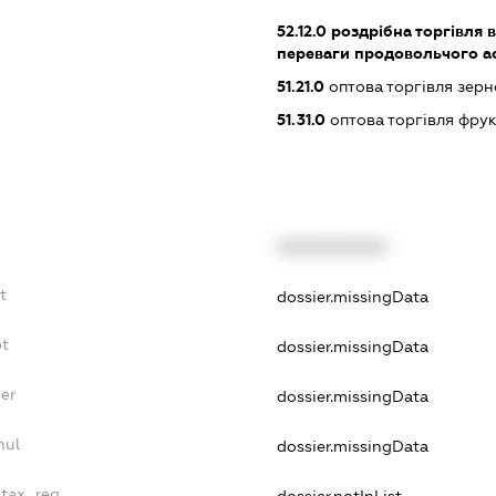
52.12.0
роздрібна торгівля в
переваги продовольчого а
51.21.0
оптова торгівля зерн
51.31.0
оптова торгівля фру
XXXXXXXXXX
t
dossier.missingData
bt
dossier.missingData
yer
dossier.missingData
nul
dossier.missingData
_tax_reg
dossier.notInList