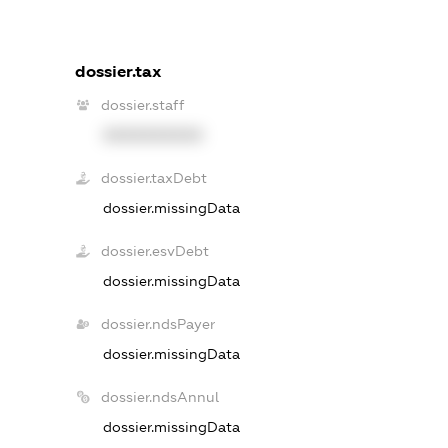
dossier.tax
dossier.staff
XXXXXXXXXX
dossier.taxDebt
dossier.missingData
dossier.esvDebt
dossier.missingData
dossier.ndsPayer
dossier.missingData
dossier.ndsAnnul
dossier.missingData