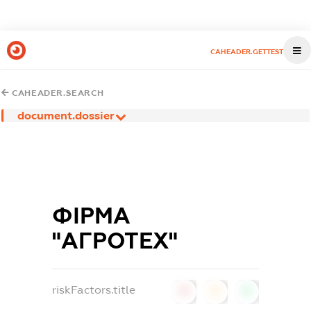
CAHEADER.GETTEST
CAHEADER.SEARCH
document.dossier
ФІРМА
"АГРОТЕХ"
riskFactors.title
0
0
0