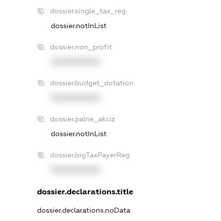
dossier.single_tax_reg
dossier.notInList
dossier.non_profit
XXXXXXXXXX
dossier.budget_dotation
XXXXXXXXXX
dossier.palne_akciz
dossier.notInList
dossier.bigTaxPayerReg
XXXXXXXXXX
dossier.declarations.title
dossier.declarations.noData