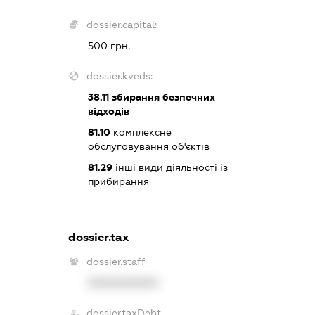
dossier.capital:
500 грн.
dossier.kveds:
38.11
збирання безпечних
відходів
81.10
комплексне
обслуговування об'єктів
81.29
інші види діяльності із
прибирання
dossier.tax
dossier.staff
XXXXXXXXXX
dossier.taxDebt