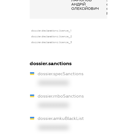
АНДРІЙ
отримана за
ОЛЕКСІЙОВИЧ
основним місцем
роботи
dossier.declarations.license_1
dossier.declarations.license_2
dossier.declarations.license_3
dossier.sanctions
dossier.specSanctions
XXXXXXXXXX
dossier.rnboSanctions
XXXXXXXXXX
dossier.amkuBlackList
XXXXXXXXXX