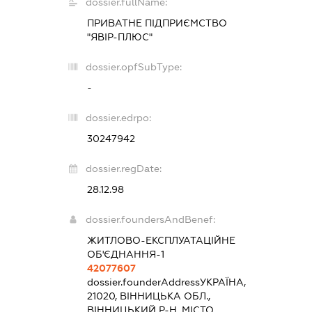
dossier.fullName:
ПРИВАТНЕ ПІДПРИЄМСТВО
"ЯВІР-ПЛЮС"
dossier.opfSubType:
-
dossier.edrpo:
30247942
dossier.regDate:
28.12.98
dossier.foundersAndBenef:
ЖИТЛОВО-ЕКСПЛУАТАЦІЙНЕ
ОБ'ЄДНАННЯ-1
42077607
dossier.founderAddress
УКРАЇНА,
21020, ВІННИЦЬКА ОБЛ.,
ВІННИЦЬКИЙ Р-Н, МІСТО