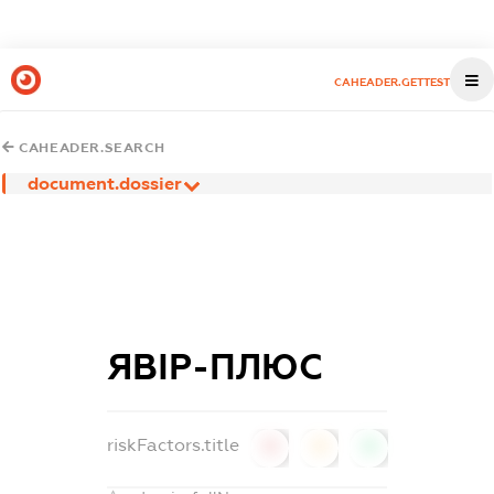
CAHEADER.GETTEST
CAHEADER.SEARCH
document.dossier
ЯВІР-ПЛЮС
riskFactors.title
0
0
0