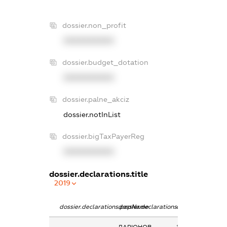
dossier.non_profit
XXXXXXXXXX
dossier.budget_dotation
XXXXXXXXXX
dossier.palne_akciz
dossier.notInList
dossier.bigTaxPayerReg
XXXXXXXXXX
dossier.declarations.title
2019
dossier.declarations.pepName
dossier.declarations.personName
dossier.declarati
ЛАРІОНОВ
Заробітна плата