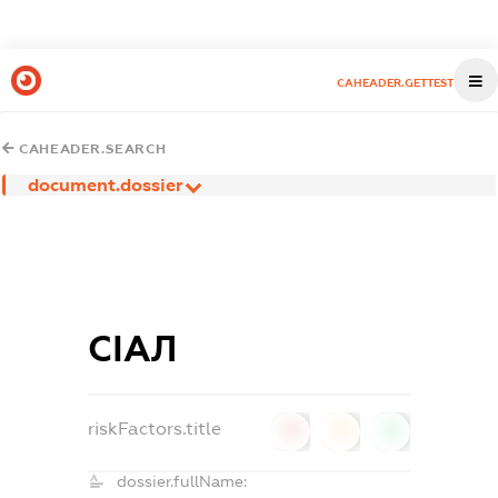
CAHEADER.GETTEST
CAHEADER.SEARCH
document.dossier
СІАЛ
riskFactors.title
0
0
0
dossier.fullName: