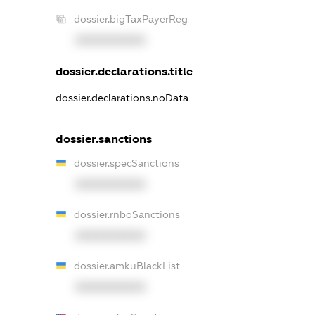
dossier.bigTaxPayerReg
XXXXXXXXXX
dossier.declarations.title
dossier.declarations.noData
dossier.sanctions
dossier.specSanctions
XXXXXXXXXX
dossier.rnboSanctions
XXXXXXXXXX
dossier.amkuBlackList
XXXXXXXXXX