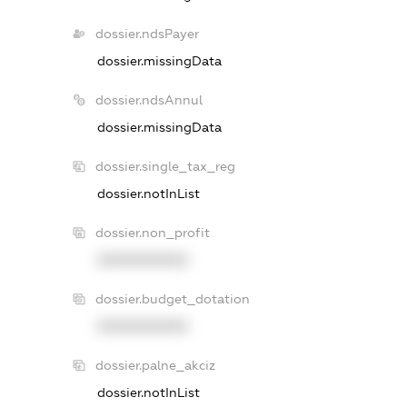
dossier.ndsPayer
dossier.missingData
dossier.ndsAnnul
dossier.missingData
dossier.single_tax_reg
dossier.notInList
dossier.non_profit
XXXXXXXXXX
dossier.budget_dotation
XXXXXXXXXX
dossier.palne_akciz
dossier.notInList