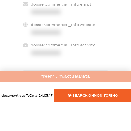
dossier.commercial_info.email
XXXXXXXXXX
dossier.commercial_info.website
XXXXXXXXXX
dossier.commercial_info.activity
XXXXXXXXXX
freemium.actualData
freemium.exampleText_1
freemium.exampleText_2
freemium.anonymousPerSearch2
document.dueToDate
24.03.17
SEARCH.ONMONITORING
FREEMIUM.DETAILS
FREEMIUM.REGISTER