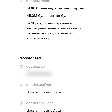
dossier.kveds:
51.90.0
інші види оптової торгівлі
45.21.1
будівництво будівель
52.11
роздрібна торгівля в
неспеціалізованих магазинах з
перевагою продовольчого
асортименту
dossier.tax
dossier.staff
XXXXXXXXXX
dossier.taxDebt
dossier.missingData
dossier.esvDebt
dossier.missingData