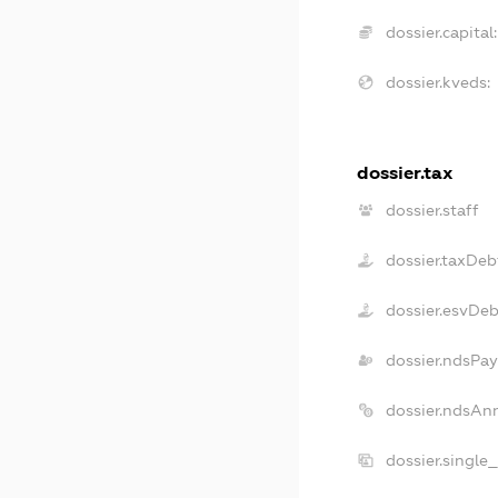
dossier.capital:
dossier.kveds:
dossier.tax
dossier.staff
dossier.taxDeb
dossier.esvDe
dossier.ndsPay
dossier.ndsAn
dossier.single