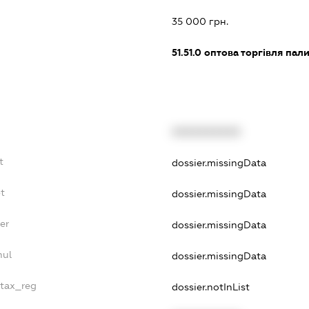
35 000 грн.
51.51.0
оптова торгівля пал
XXXXXXXXXX
t
dossier.missingData
bt
dossier.missingData
er
dossier.missingData
nul
dossier.missingData
_tax_reg
dossier.notInList