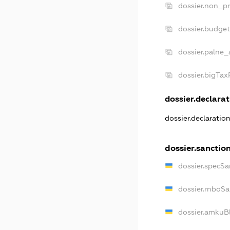
dossier.non_pr
dossier.budge
dossier.palne_
dossier.bigTa
dossier.declarat
dossier.declaratio
dossier.sanctio
dossier.specSa
dossier.rnboS
dossier.amkuB