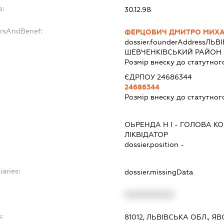
e:
30.12.98
ersAndBenef:
ФЕРЦОВИЧ ДМИТРО МИХ
dossier.founderAddress
ЛЬВІ
ШЕВЧЕНКІВСЬКИЙ РАЙОН ВУ
Розмір внеску до статутног
ЄДРПОУ 24686344
24686344
Розмір внеску до статутног
ОЬРЕНДА Н І
-
ГОЛОВА КО
ЛІКВІДАТОР
dossier.position -
iaries:
dossier.missingData
XXXXXXXXXX
:
81012, ЛЬВІВСЬКА ОБЛ., Я