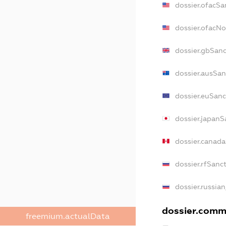
dossier.ofacSa
dossier.ofacN
dossier.gbSan
dossier.ausSan
dossier.euSanc
dossier.japanS
dossier.canad
dossier.rfSanc
dossier.russia
dossier.comme
freemium.actualData