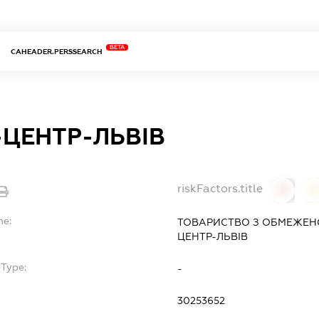
BETA
CAHEADER.PERSSEARCH
-ЦЕНТР-ЛЬВІВ
riskFactors.title
0
0
me:
ТОВАРИСТВО З ОБМЕЖЕН
ЦЕНТР-ЛЬВІВ
bType:
-
30253652