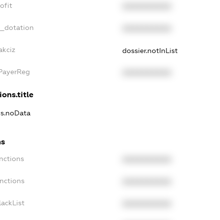
ofit
XXXXXXXXXX
t_dotation
XXXXXXXXXX
akciz
dossier.notInList
xPayerReg
XXXXXXXXXX
ions.title
ns.noData
ns
nctions
XXXXXXXXXX
anctions
XXXXXXXXXX
lackList
XXXXXXXXXX