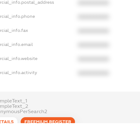
rcial_info.postal_address
XXXXXXXXXX
rcial_info.phone
XXXXXXXXXX
cial_info.fax
XXXXXXXXXX
cial_info.email
XXXXXXXXXX
cial_info.website
XXXXXXXXXX
cial_info.activity
XXXXXXXXXX
mpleText_1
ampleText_2
onymousPerSearch2
ETAILS
FREEMIUM.REGISTER