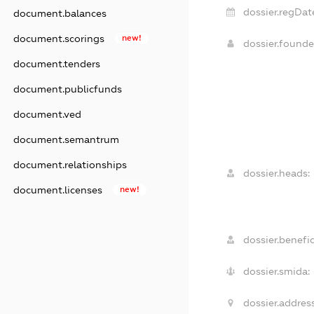
dossier.regDat
document.balances
document.scorings
new!
dossier.found
document.tenders
document.publicfunds
document.ved
document.semantrum
document.relationships
dossier.heads:
document.licenses
new!
dossier.benefic
dossier.smida:
dossier.address