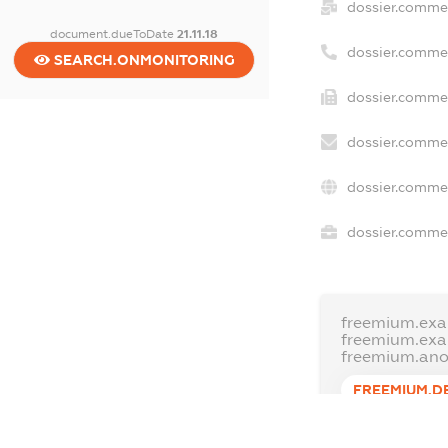
dossier.comme
document.dueToDate
21.11.18
dossier.comme
SEARCH.ONMONITORING
dossier.commer
dossier.commer
dossier.commer
dossier.commer
freemium.exa
freemium.ex
freemium.an
FREEMIUM.D