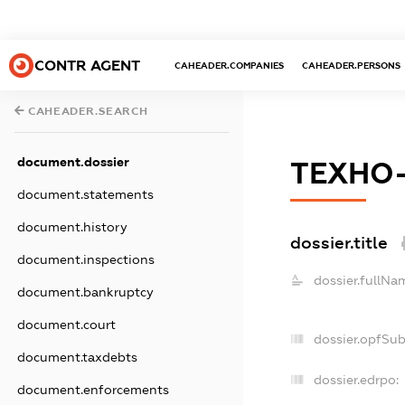
CONTR AGENT
CAHEADER.COMPANIES
CAHEADER.PERSONS
CAHEADER.SEARCH
document.dossier
ТЕХНО
document.statements
document.history
dossier.title
document.inspections
dossier.fullNa
document.bankruptcy
document.court
dossier.opfSu
document.taxdebts
dossier.edrpo:
document.enforcements