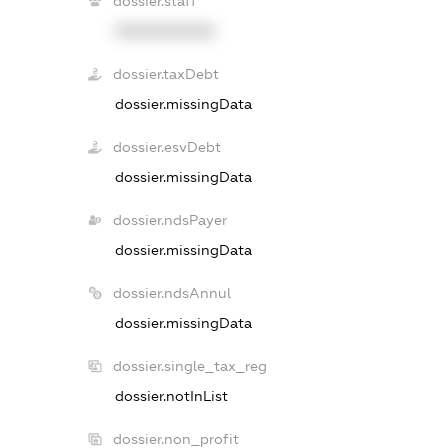
dossier.staff
XXXXXXXXXX
dossier.taxDebt
dossier.missingData
dossier.esvDebt
dossier.missingData
dossier.ndsPayer
dossier.missingData
dossier.ndsAnnul
dossier.missingData
dossier.single_tax_reg
dossier.notInList
dossier.non_profit