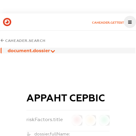
CAHEADER.GETTEST
CAHEADER.SEARCH
document.dossier
АРРАНТ СЕРВІС
riskFactors.title
0
0
0
dossier.fullName: