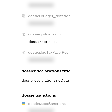
XXXXXXXXXX
dossier.budget_dotation
XXXXXXXXXX
dossier.palne_akciz
dossier.notInList
dossier.bigTaxPayerReg
XXXXXXXXXX
dossier.declarations.title
dossier.declarations.noData
dossier.sanctions
dossier.specSanctions
XXXXXXXXXX