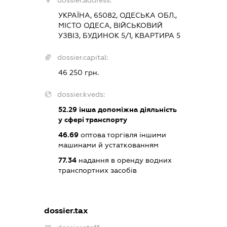
dossier.address:
УКРАЇНА, 65082, ОДЕСЬКА ОБЛ.,
МІСТО ОДЕСА, ВІЙСЬКОВИЙ
УЗВІЗ, БУДИНОК 5/1, КВАРТИРА 5
dossier.capital:
46 250 грн.
dossier.kveds:
52.29
інша допоміжна діяльність
у сфері транспорту
46.69
оптова торгівля іншими
машинами й устаткованням
77.34
надання в оренду водних
транспортних засобів
dossier.tax