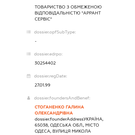
ТОВАРИСТВО З ОБМЕЖЕНОЮ
ВІДПОВІДАЛЬНІСТЮ "АРРАНТ
СЕРВІС"
dossier.opfSubType:
-
dossier.edrpo:
30254402
dossier.regDate:
27.01.99
dossier.foundersAndBenef:
СТОГАНЕНКО ГАЛИНА
ОЛЕКСАНДРІВНА
dossier.founderAddress
УКРАЇНА,
65038, ОДЕСЬКА ОБЛ., МІСТО
ОДЕСА, ВУЛИЦЯ МИКОЛА