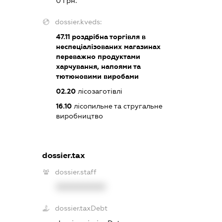
0 грн.
dossier.kveds:
47.11
роздрібна торгівля в
неспеціалізованих магазинах
переважно продуктами
харчування, напоями та
тютюновими виробами
02.20
лісозаготівлі
16.10
лісопильне та стругальне
виробництво
dossier.tax
dossier.staff
XXXXXXXXXX
dossier.taxDebt