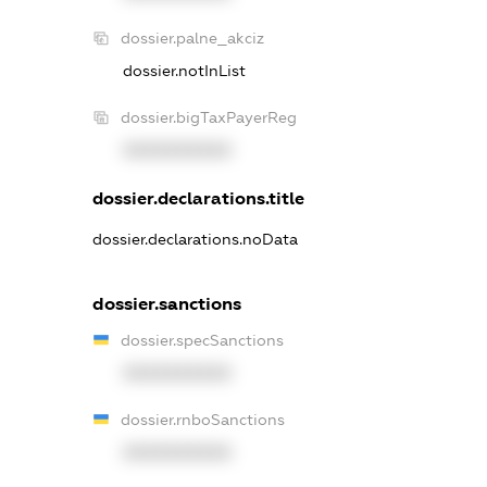
dossier.palne_akciz
dossier.notInList
dossier.bigTaxPayerReg
XXXXXXXXXX
dossier.declarations.title
dossier.declarations.noData
dossier.sanctions
dossier.specSanctions
XXXXXXXXXX
dossier.rnboSanctions
XXXXXXXXXX