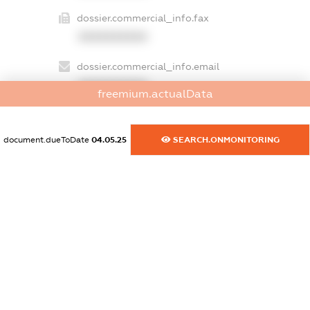
dossier.commercial_info.fax
XXXXXXXXXX
dossier.commercial_info.email
XXXXXXXXXX
freemium.actualData
dossier.commercial_info.website
XXXXXXXXXX
document.dueToDate
04.05.25
SEARCH.ONMONITORING
dossier.commercial_info.activity
XXXXXXXXXX
freemium.exampleText_1
freemium.exampleText_2
freemium.anonymousPerSearch2
FREEMIUM.DETAILS