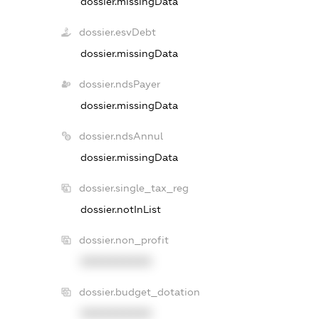
dossier.missingData
dossier.esvDebt
dossier.missingData
dossier.ndsPayer
dossier.missingData
dossier.ndsAnnul
dossier.missingData
dossier.single_tax_reg
dossier.notInList
dossier.non_profit
XXXXXXXXXX
dossier.budget_dotation
XXXXXXXXXX