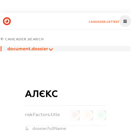
CAHEADER.GETTEST
CAHEADER.SEARCH
document.dossier
АЛЄКС
riskFactors.title
0
0
0
dossier.fullName: