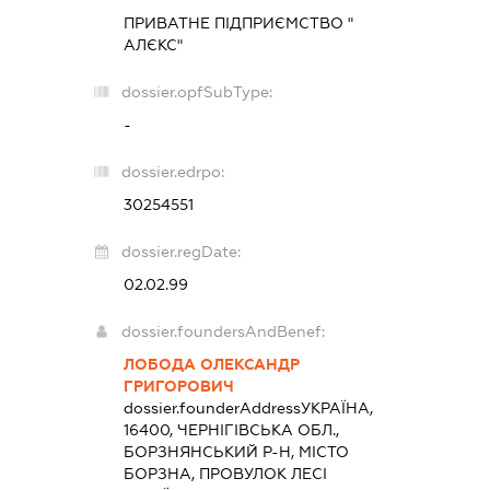
ПРИВАТНЕ ПІДПРИЄМСТВО "
АЛЄКС"
dossier.opfSubType:
-
dossier.edrpo:
30254551
dossier.regDate:
02.02.99
dossier.foundersAndBenef:
ЛОБОДА ОЛЕКСАНДР
ГРИГОРОВИЧ
dossier.founderAddress
УКРАЇНА,
16400, ЧЕРНІГІВСЬКА ОБЛ.,
БОРЗНЯНСЬКИЙ Р-Н, МІСТО
БОРЗНА, ПРОВУЛОК ЛЕСІ