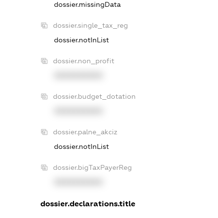
dossier.missingData
dossier.single_tax_reg
dossier.notInList
dossier.non_profit
XXXXXXXXXX
dossier.budget_dotation
XXXXXXXXXX
dossier.palne_akciz
dossier.notInList
dossier.bigTaxPayerReg
XXXXXXXXXX
dossier.declarations.title