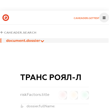
CAHEADER.GETTEST
CAHEADER.SEARCH
document.dossier
ТРАНС РОЯЛ-Л
riskFactors.title
0
0
0
dossier.fullName: