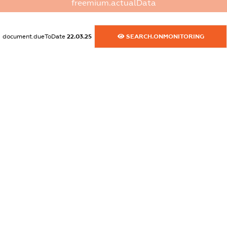
freemium.actualData
dossier.commercial_info.activity
XXXXXXXXXX
document.dueToDate
22.03.25
SEARCH.ONMONITORING
freemium.exampleText_1
freemium.exampleText_2
freemium.anonymousPerSearch2
FREEMIUM.DETAILS
FREEMIUM.REGISTER