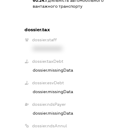
60.24.1
діяльність автомобільного
вантажного транспорту
dossier.tax
dossier.staff
XXXXXXXXXX
dossier.taxDebt
dossier.missingData
dossier.esvDebt
dossier.missingData
dossier.ndsPayer
dossier.missingData
dossier.ndsAnnul