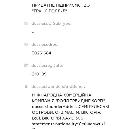
ПРИВАТНЕ ПІДПРИЄМСТВО
"ТРАНС РОЯЛ-Л"
dossier.opfSubType:
-
dossier.edrpo:
30261684
dossier.regDate:
21.01.99
dossier.foundersAndBenef:
МІЖНАРОДНА КОМЕРЦІЙНА
КОМПАНІЯ "РОЯЛ ТРЕЙДІНГ КОРП."
dossier.founderAddress
СЕЙШЕЛЬСЬКІ
ОСТРОВИ, О-В МАЕ, М. ВІКТОРІЯ,
ВУЛ. ВІКТОРІЯ ХАУС, 306
statements.nationality:
Сейшельські